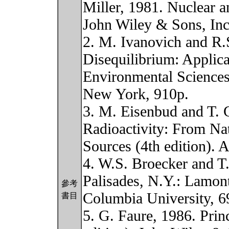
Miller, 1981. Nuclear a
John Wiley & Sons, Inc
2. M. Ivanovich and R.
Disequilibrium: Applica
Environmental Sciences 
New York, 910p.
3. M. Eisenbud and T. 
Radioactivity: From Natu
Sources (4th edition). 
4. W.S. Broecker and T.
Palisades, N.Y.: Lamon
參考
Columbia University, 6
書目
5. G. Faure, 1986. Prin