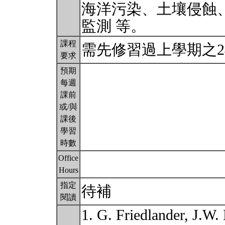
海洋污染、土壤侵蝕
監測 等。
課程
需先修習過上學期之24
要求
預期
每週
課前
或/與
課後
學習
時數
Office
Hours
指定
待補
閱讀
1. G. Friedlander, J.W.