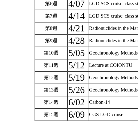
4/07
第6週
LGD SCS cruise: class 
4/14
第7週
LGD SCS cruise: class 
4/21
第8週
Radionuclides in the Ma
4/28
第9週
Radionuclides in the M
5/05
第10週
Geochronology Metho
5/12
第11週
Lecture at COIONTU
5/19
第12週
Geochronology Metho
5/26
第13週
Geochronology Methods
6/02
第14週
Carbon-14
6/09
第15週
CGS LGD cruise