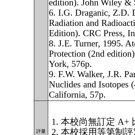
edition). John Wiley &
6. I.G. Draganic, Z.D. 
Radiation and Radioact
Edition). CRC Press, In
8. J.E. Turner, 1995. A
Protection (2nd edition
York, 576p.
9. F.W. Walker, J.R. Pa
Nuclides and Isotopes (
California, 57p.
本校尚無訂定 A+
本校採用等第制評
評量