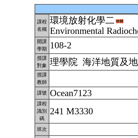
環境放射化學二
課程
Environmental Radioch
名稱
開課
108-2
學期
授課
理學院 海洋地質及
對象
授課
教師
Ocean7123
課號
課程
241 M3330
識別
碼
班次