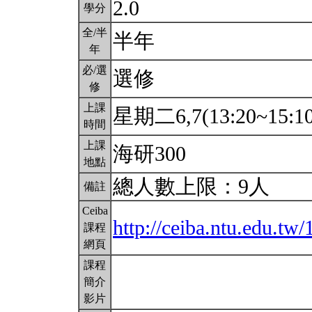
2.0
學分
全/半
半年
年
必/選
選修
修
上課
星期二6,7(13:20~15:1
時間
上課
海研300
地點
總人數上限：9人
備註
Ceiba
http://ceiba.ntu.edu.t
課程
網頁
課程
簡介
影片