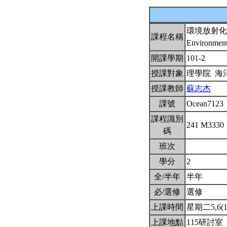
環境放射化
課程名稱
Environment
開課學期
101-2
授課對象
理學院 海
授課教師
蘇志杰
課號
Ocean7123
課程識別
241 M3330
碼
班次
學分
2
全/半年
半年
必/選修
選修
上課時間
星期二5,6(12
上課地點
115研討室