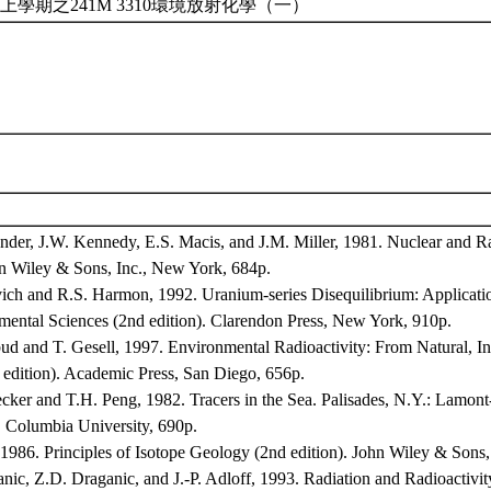
上學期之241M 3310環境放射化學（一）
ander, J.W. Kennedy, E.S. Macis, and J.M. Miller, 1981. Nuclear and R
hn Wiley & Sons, Inc., New York, 684p.
ich and R.S. Harmon, 1992. Uranium-series Disequilibrium: Applicatio
ental Sciences (2nd edition). Clarendon Press, New York, 910p.
ud and T. Gesell, 1997. Environmental Radioactivity: From Natural, Ind
 edition). Academic Press, San Diego, 656p.
cker and T.H. Peng, 1982. Tracers in the Sea. Palisades, N.Y.: Lamon
 Columbia University, 690p.
 1986. Principles of Isotope Geology (2nd edition). John Wiley & Sons
anic, Z.D. Draganic, and J.-P. Adloff, 1993. Radiation and Radioactiv