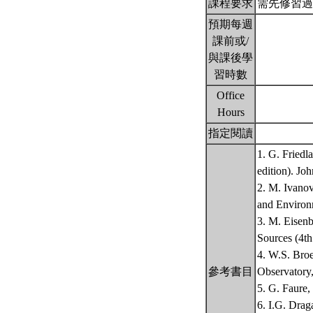
課程要求
需先修習過
預期每週
課前或/
與課後學
習時數
Office
Hours
指定閱讀
1. G. Friedl
edition). Jo
2. M. Ivanov
and Environm
3. M. Eisenb
Sources (4th
4. W.S. Broe
參考書目
Observatory,
5. G. Faure,
6. I.G. Drag