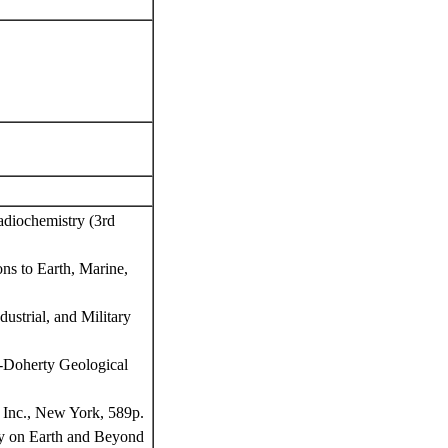
adiochemistry (3rd
ns to Earth, Marine,
ustrial, and Military
t-Doherty Geological
, Inc., New York, 589p.
ity on Earth and Beyond