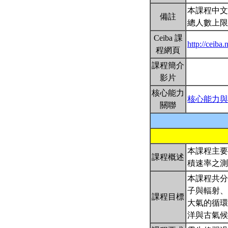
本課程中文
備註
總人數上限
Ceiba 課
http://ceiba
程網頁
課程簡介
影片
核心能力
核心能力與
關聯
本課程主要
課程概述
積速率之
本課程共分
子與輻射、
課程目標
大氣的循環
洋與古氣候