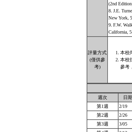
(2nd Edition
8. J.E. Turn
New York, 5
9. F.W. Walk
California, 
評量方式
本校
(僅供參
本校
考)
參考
週次
日
第1週
2/19
第2週
2/26
第3週
3/05