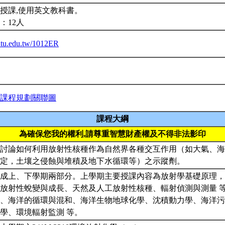
授課,使用英文教科書。
：12人
.ntu.edu.tw/1012ER
課程規劃關聯圖
課程大綱
為確保您我的權利,請尊重智慧財產權及不得非法影印
討論如何利用放射性核種作為自然界各種交互作用（如大氣、海
測定，土壤之侵蝕與堆積及地下水循環等）之示蹤劑。
成上、下學期兩部分。上學期主要授課內容為放射學基礎原理，
放射性蛻變與成長、天然及人工放射性核種、輻射偵測與測量 
、海洋的循環與混和、海洋生物地球化學、沈積動力學、海洋污
學、環境輻射監測 等。