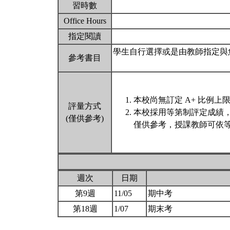
習時數
Office Hours
指定閱讀
學生自行選擇或是由教師指定與
參考書目
本校尚無訂定 A+ 比例上
評量方式
本校採用等第制評定成績
(僅供參考)
僅供參考，授課教師可依等
週次
日期
第9週
11/05
期中考
第18週
1/07
期末考