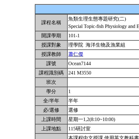
魚類生理生態專題研究(二)
課程名稱
Special Topic-fish Physiology and 
開課學期
101-1
授課對象
理學院 海洋生物及漁業組
授課教師
蕭仁傑
課號
Ocean7144
課程識別碼
241 M3550
班次
學分
1
全/半年
半年
必/選修
選修
上課時間
星期一1,2(8:10~10:00)
上課地點
115研討室
本課程中文授課,使用英文教科