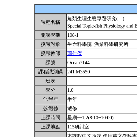
魚類生理生態專題研究(二)
課程名稱
Special Topic-fish Physiology and 
開課學期
108-1
授課對象
生命科學院 漁業科學研究所
授課教師
蕭仁傑
課號
Ocean7144
課程識別碼
241 M3550
班次
學分
1.0
全/半年
半年
必/選修
選修
上課時間
星期一1,2(8:10~10:00)
上課地點
115研討室
本課程中文授課,使用英文教科