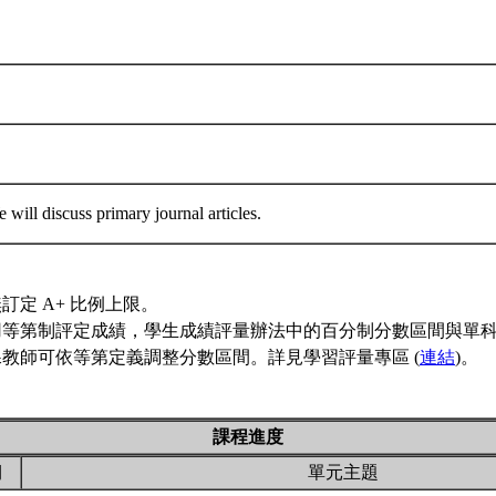
will discuss primary journal articles.
訂定 A+ 比例上限。
用等第制評定成績，學生成績評量辦法中的百分制分數區間與單
教師可依等第定義調整分數區間。詳見學習評量專區 (
連結
)。
課程進度
期
單元主題