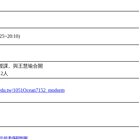
5~20:10)
授課。與王慧瑜合開
12人
tu.edu.tw/1051Ocean7152_modsem
程規劃關聯圖