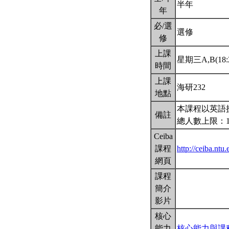
半年
年
必/選
選修
修
上課
星期三A,B(18:2
時間
上課
海研232
地點
本課程以英語
備註
總人數上限：
Ceiba
課程
http://ceiba.n
網頁
課程
簡介
影片
核心
能力
核心能力與課