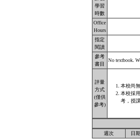
學習
時數
Office
Hours
指定
閱讀
參考
No textbook. We 
書目
評量
本校尚無
方式
本校採
(僅供
考，授課
參考)
週次
日