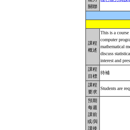
關聯
This is a course
computer progra
課程
mathematical mo
概述
discuss statistic
interest and pre
課程
待補
目標
課程
Students are req
要求
預期
每週
課前
或/與
課後