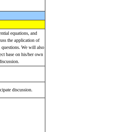
ential equations, and
ss the application of
questions. We will also
bject base on his/her own
 discussion.
icipate discussion.