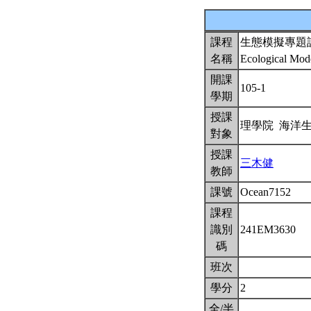
課程
生態模擬專題
名稱
Ecological Mod
開課
105-1
學期
授課
理學院 海洋
對象
授課
三木健
教師
課號
Ocean7152
課程
識別
241EM3630
碼
班次
學分
2
全/半