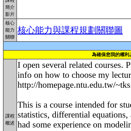
課程
簡介
影片
核心
核心能力與課程規劃關聯圖
能力
關聯
為確保您我的權利
I open several related courses. P
info on how to choose my lectur
http://homepage.ntu.edu.tw/~
This is a course intended for st
statistics, differential equatio
課程
had some experience on modeling
概述