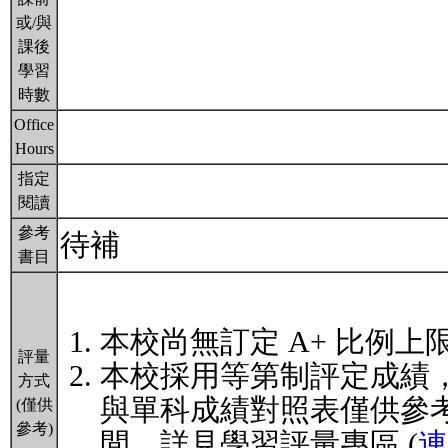
或/與
課後
學習
時數
Office
Hours
指定
閱讀
參考
待補
書目
本校尚無訂定 A+ 比例上
評量
本校採用等第制評定成績
方式
與單科成績對照表僅供參
(僅供
參考)
間。詳見學習評量專區 (
連