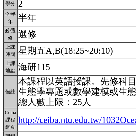
2
學分
全/半
半年
年
必/選
選修
修
上課
星期五A,B(18:25~20:10)
時間
上課
海研115
地點
本課程以英語授課。先修科目
生態學專題或數學建模或生
備註
總人數上限：25人
Ceiba
http://ceiba.ntu.edu.tw/1032O
課程
網頁