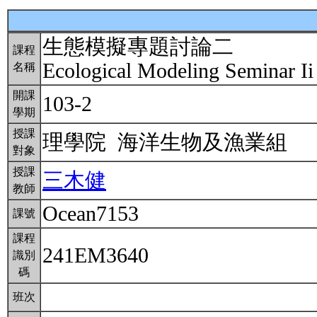
生態模擬專題討論二
課程
Ecological Modeling Seminar Ii
名稱
開課
103-2
學期
授課
理學院 海洋生物及漁業組
對象
授課
三木健
教師
Ocean7153
課號
課程
241EM3640
識別
碼
班次