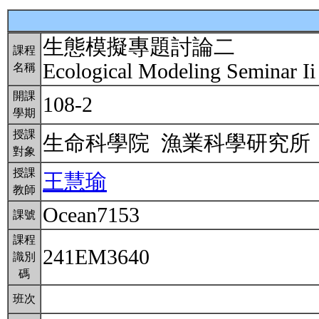
生態模擬專題討論二
課程
Ecological Modeling Seminar Ii
名稱
開課
108-2
學期
授課
生命科學院 漁業科學研究
對象
授課
王慧瑜
教師
Ocean7153
課號
課程
241EM3640
識別
碼
班次