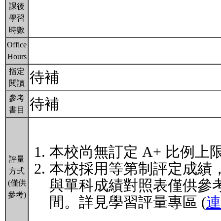
課後
學習
時數
Office
Hours
指定
待補
閱讀
參考
待補
書目
本校尚無訂定 A+ 比例上
評量
本校採用等第制評定成績
方式
與單科成績對照表僅供參
(僅供
參考)
間。詳見學習評量專區 (
連