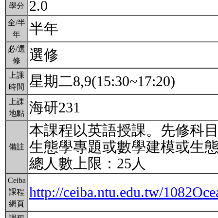
2.0
學分
全/半
半年
年
必/選
選修
修
上課
星期二8,9(15:30~17:20)
時間
上課
海研231
地點
本課程以英語授課。先修科目
生態學專題或數學建模或生
備註
總人數上限：25人
Ceiba
http://ceiba.ntu.edu.tw/1082Oc
課程
網頁