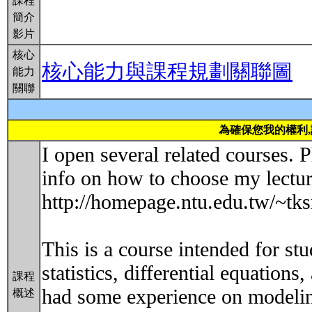
課程
簡介
影片
核心
核心能力與課程規劃關聯圖
能力
關聯
為確保您我的權利
I open several related courses. P
info on how to choose my lectur
http://homepage.ntu.edu.tw/~
This is a course intended for st
statistics, differential equatio
課程
had some experience on modeling
概述