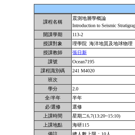
震測地層學概論
課程名稱
Introduction to Seismic Stratigr
開課學期
113-2
授課對象
理學院 海洋地質及地球物理
授課教師
張日新
課號
Ocean7195
課程識別碼
241 M4020
班次
學分
2.0
全/半年
半年
必/選修
選修
上課時間
星期二6,7(13:20~15:10)
上課地點
海研115
備註
總人數上限：10人