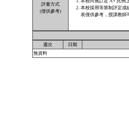
本校尚無訂定 A+ 比例
評量方式
本校採用等第制評定成
(僅供參考)
表僅供參考，授課教師
週次
日期
無資料