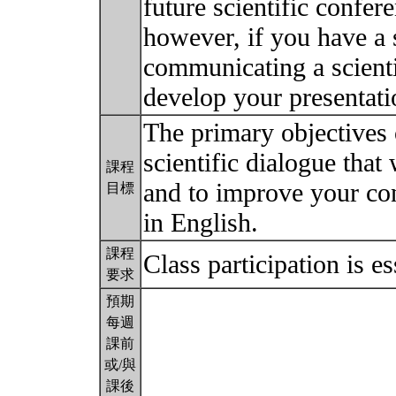
future scientific confer
however, if you have a 
communicating a scienti
develop your presentat
The primary objectives 
scientific dialogue that
課程
and to improve your con
目標
in English.
課程
Class participation is e
要求
預期
每週
課前
或/與
課後