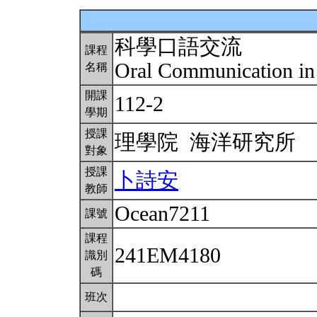
科學口語交流
課程
Oral Communication in
名稱
開課
112-2
學期
授課
理學院 海洋研究所
對象
授課
卜詩安
教師
Ocean7211
課號
課程
241EM4180
識別
碼
班次