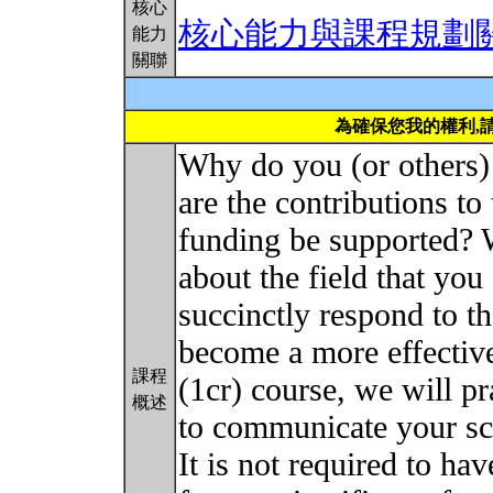
核心
核心能力與課程規劃
能力
關聯
為確保您我的權利,
Why do you (or others)
are the contributions t
funding be supported?
about the field that you
succinctly respond to th
become a more effective
課程
(1cr) course, we will pr
概述
to communicate your sc
It is not required to hav