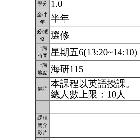
1.0
學分
全/半
半年
年
必/選
選修
修
上課
星期五6(13:20~14:10)
時間
上課
海研115
地點
本課程以英語授課。
備註
總人數上限：10人
課程
簡介
影片