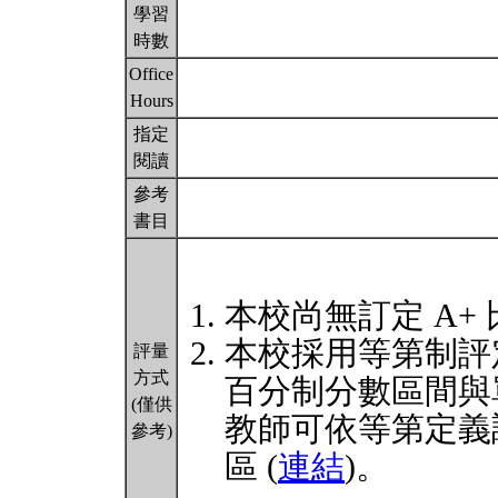
學習
時數
Office
Hours
指定
閱讀
參考
書目
本校尚無訂定 A+
本校採用等第制評
評量
方式
百分制分數區間與
(僅供
教師可依等第定義
參考)
區 (
連結
)。