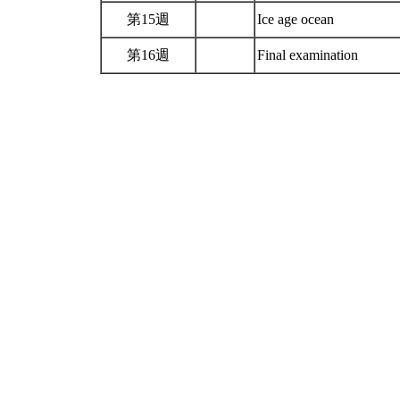
第15週
Ice age ocean
第16週
Final examination