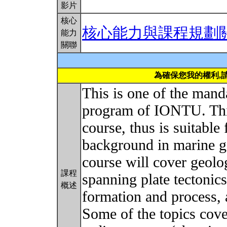
影片
核心
核心能力與課程規劃
能力
關聯
為確保您我的權利,
This is one of the mand
program of IONTU. This
course, thus is suitable
background in marine g
course will cover geolog
課程
spanning plate tectonic
概述
formation and process, 
Some of the topics cove