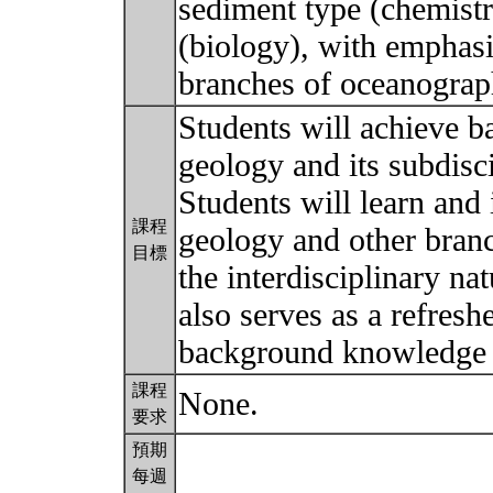
sediment type (chemistr
(biology), with emphasi
branches of oceanogra
Students will achieve b
geology and its subdisc
Students will learn and
課程
geology and other branc
目標
the interdisciplinary n
also serves as a refresh
background knowledge 
課程
None.
要求
預期
每週