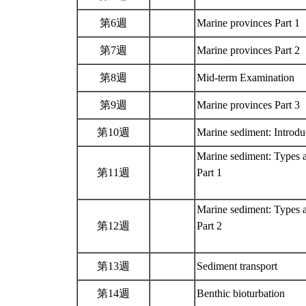
第6週
Marine provinces Part 1
第7週
Marine provinces Part 2
第8週
Mid-term Examination
第9週
Marine provinces Part 3
第10週
Marine sediment: Introd
Marine sediment: Types a
第11週
Part 1
Marine sediment: Types a
第12週
Part 2
第13週
Sediment transport
第14週
Benthic bioturbation