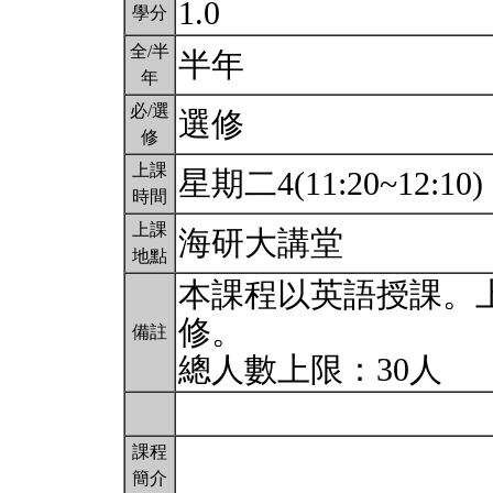
1.0
學分
全/半
半年
年
必/選
選修
修
上課
星期二4(11:20~12:10)
時間
上課
海研大講堂
地點
本課程以英語授課。
修。
備註
總人數上限：30人
課程
簡介