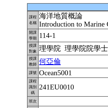
海洋地質概論
課程
Introduction to Marin
名稱
開課
114-1
學期
授課
理學院 理學院院學
對象
授課
何亞倫
教師
Ocean5001
課號
課程
241EU0010
識別
碼
班次