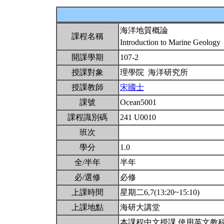
海洋地質概論
課程名稱
Introduction to Marine Geology
開課學期
107-2
授課對象
理學院 海洋研究所
授課教師
宋國士
課號
Ocean5001
課程識別碼
241 U0010
班次
學分
1.0
全/半年
半年
必/選修
必修
上課時間
星期二6,7(13:20~15:10)
上課地點
海研大講堂
本課程中文授課,使用英文教