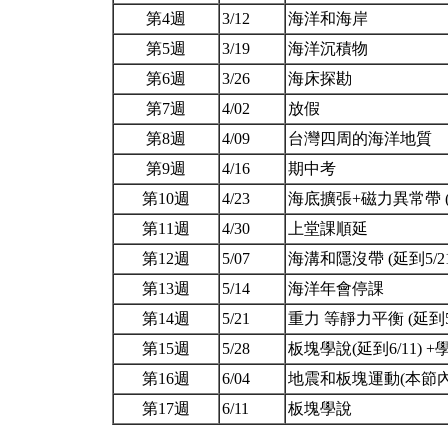
第4週
3/12
海洋和海岸
第5週
3/19
海洋沉積物
第6週
3/26
海床探勘
第7週
4/02
放假
第8週
4/09
台灣四周的海洋地質
第9週
4/16
期中考
第10週
4/23
海底擴張+磁力異常帶 (
第11週
4/30
上堂課順延
第12週
5/07
海溝和隱沒帶 (延到5/2
第13週
5/14
海洋年會停課
第14週
5/21
重力 等靜力平衡 (延到5
第15週
5/28
板塊學說(延到6/11)
第16週
6/04
地震和板塊運動(本節
第17週
6/11
板塊學說