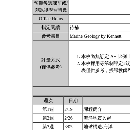
預期每週課前或/
與課後學習時數
Office Hours
指定閱讀
待補
參考書目
Marine Geology by Kennett
本校尚無訂定 A+ 比例
評量方式
本校採用等第制評定成
(僅供參考)
表僅供參考，授課教師
週次
日期
第1週
2/19
課程簡介
第2週
2/26
海洋地質興起
第3週
3/05
地球構造/海洋