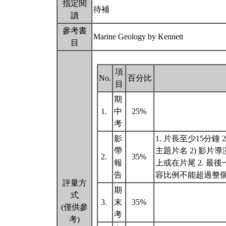
指定閱
待補
讀
參考書
Marine Geology by Kennett
目
項
No.
百分比
目
期
1.
中
25%
考
影
1. 片長至少15分鐘
帶
主題片名 2) 影片導
2.
35%
報
上或在片尾 2. 最
告
容比例不能超過整個
評量方
期
式
3.
末
35%
(僅供參
考
考)