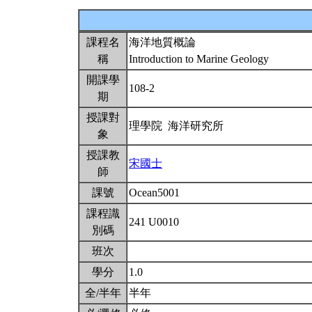
課程名
海洋地質概論
稱
Introduction to Marine Geology
開課學
108-2
期
授課對
理學院 海洋研究所
象
授課教
宋國士
師
課號
Ocean5001
課程識
241 U0010
別碼
班次
學分
1.0
全/半年
半年