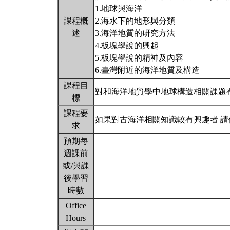
1.地球與海洋
課程概
2.海水下的地形與分類
述
3.海洋地質的研究方法
4.板塊學說的興起
5.板塊學說的精神及內容
6.臺灣附近的海洋地質及構造
課程目
對和海洋地質學中地球構造相關課題
標
課程要
如果對古海洋相關知識較有興趣者 
求
預期每
週課前
或/與課
後學習
時數
Office
Hours