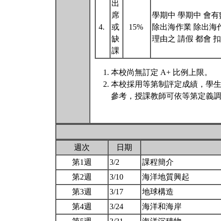
出
席
學期中 學期中 會有
4.
或
15%
除出海作業 除出海
缺
理由之 請假 都會 
課
本校尚無訂定 A+ 比例上限。
本校採用等第制評定成績，學
參考，授課教師可依等第定義調
週次
日期
第1週
3/2
課程簡介
第2週
3/10
海洋地質興起
第3週
3/17
地球構造
第4週
3/24
海洋和海岸