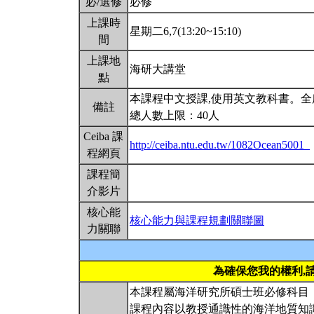
必/選修
必修
上課時
星期二6,7(13:20~15:10)
間
上課地
海研大講堂
點
本課程中文授課,使用英文教科書。全
備註
總人數上限：40人
Ceiba 課
http://ceiba.ntu.edu.tw/1082Ocean5001_
程網頁
課程簡
介影片
核心能
核心能力與課程規劃關聯圖
力關聯
為確保您我的權利,
本課程屬海洋研究所碩士班必修科目
課程內容以教授通識性的海洋地質知