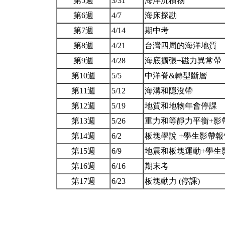
第5週
3/31
海洋沉積物
第6週
4/7
海床探勘
第7週
4/14
期中考
第8週
4/21
台灣四周的海洋地質
第9週
4/28
海底擴張+磁力異常
第10週
5/5
中洋脊&轉型斷層
第11週
5/12
海溝和隱沒帶
第12週
5/19
地質和地物年會停課
第13週
5/26
重力和等靜力平衡+影
第14週
6/2
板塊學說 +學生影帶
第15週
6/9
地震和板塊運動+學生
第16週
6/16
期末考
第17週
6/23
板塊動力 (停課)