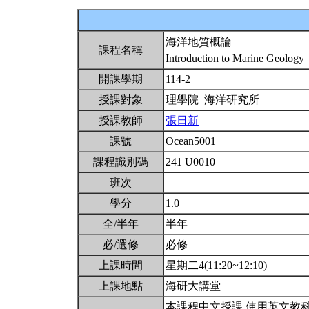
海洋地質概論
課程名稱
Introduction to Marine Geology
開課學期
114-2
授課對象
理學院 海洋研究所
授課教師
張日新
課號
Ocean5001
課程識別碼
241 U0010
班次
學分
1.0
全/半年
半年
必/選修
必修
上課時間
星期二4(11:20~12:10)
上課地點
海研大講堂
本課程中文授課,使用英文教