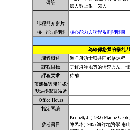
備註
總人數上限：50人
課程簡介影片
核心能力關聯
核心能力與課程規劃關聯圖
為確保您我的權利,
課程概述
海洋所碩士班共同必修課程
課程目標
了解海洋地質的研究方法、
課程要求
待補
預期每週課前或/
與課後學習時數
Office Hours
指定閱讀
Kennett, J. (1982) Marine Geol
參考書目
陳民本(1985) 海洋地質學 南