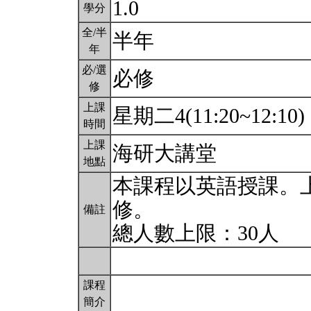
1.0
學分
全/半
半年
年
必/選
必修
修
上課
星期二4(11:20~12:10)
時間
上課
海研大講堂
地點
本課程以英語授課。
修。
備註
總人數上限：30人
課程
簡介