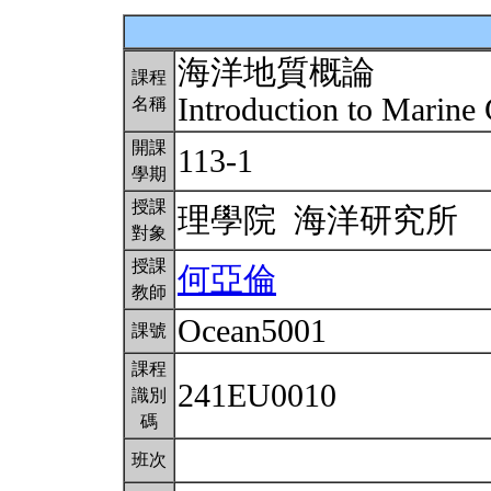
海洋地質概論
課程
Introduction to Marin
名稱
開課
113-1
學期
授課
理學院 海洋研究所
對象
授課
何亞倫
教師
Ocean5001
課號
課程
241EU0010
識別
碼
班次