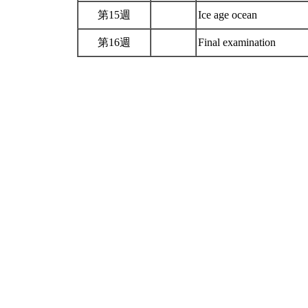
第15週
Ice age ocean
第16週
Final examination