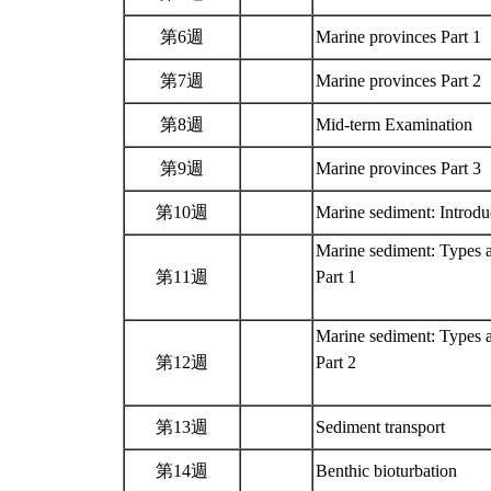
第6週
Marine provinces Part 1
第7週
Marine provinces Part 2
第8週
Mid-term Examination
第9週
Marine provinces Part 3
第10週
Marine sediment: Introd
Marine sediment: Types a
第11週
Part 1
Marine sediment: Types a
第12週
Part 2
第13週
Sediment transport
第14週
Benthic bioturbation