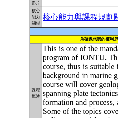
影片
核心
核心能力與課程規劃
能力
關聯
為確保您我的權利,
This is one of the mand
program of IONTU. This
course, thus is suitable
background in marine g
course will cover geolog
課程
spanning plate tectonic
概述
formation and process, 
Some of the topics cove