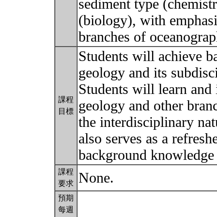
sediment type (chemistr
(biology), with emphasi
branches of oceanogra
Students will achieve b
geology and its subdisc
Students will learn and
課程
geology and other branc
目標
the interdisciplinary n
also serves as a refresh
background knowledge 
課程
None.
要求
預期
每週