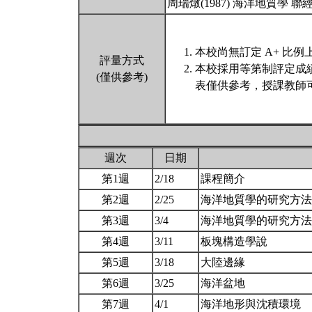
周瑞燉(1987) 海洋地質學 聯
本校尚無訂定 A+ 比例
評量方式
本校採用等第制評定成
(僅供參考)
表僅供參考，授課教師
週次
日期
第1週
2/18
課程簡介
第2週
2/25
海洋地質學的研究方
第3週
3/4
海洋地質學的研究方
第4週
3/11
板塊構造學說
第5週
3/18
大陸邊緣
第6週
3/25
海洋盆地
第7週
4/1
海洋地形與沈積環境