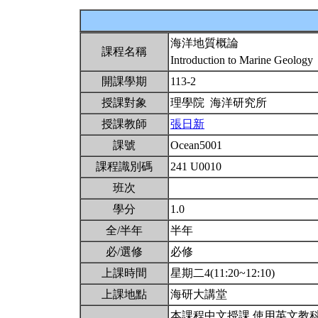
海洋地質概論
課程名稱
Introduction to Marine Geology
開課學期
113-2
授課對象
理學院 海洋研究所
授課教師
張日新
課號
Ocean5001
課程識別碼
241 U0010
班次
學分
1.0
全/半年
半年
必/選修
必修
上課時間
星期二4(11:20~12:10)
上課地點
海研大講堂
本課程中文授課,使用英文教