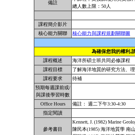
備註
總人數上限：50人
課程簡介影片
核心能力關聯
核心能力與課程規劃關聯圖
為確保您我的權利,
課程概述
海洋所碩士班共同必修課程
課程目標
了解海洋地質的研究方法、
課程要求
待補
預期每週課前或/
與課後學習時數
Office Hours
備註： 週二下午3:30-4:30
指定閱讀
Kennett, J. (1982) Marine Geol
參考書目
陳民本(1985) 海洋地質學 南