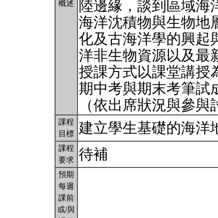
陸邊緣，談到區域海
概述
海洋沈積物與生物地
化及古海洋學的興起
洋非生物資源以及最
授課方式以課堂講授
期中考與期末考筆試
（依出席狀況與參與
課程
建立學生基礎的海洋
目標
課程
待補
要求
預期
每週
課前
或/與