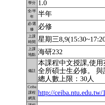
1.0
學分
全/半
半年
年
必/選
必修
修
上課
星期三8,9(15:30~17:2
時間
上課
海研232
地點
本課程中文授課,使用
全所碩士生必修。 與
備註
總人數上限：30人
Ceiba
http://ceiba.ntu.edu.t
課程
網頁