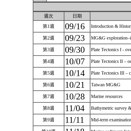
週次
日期
09/16
第1週
Introduction & His
09/23
第2週
MG&G exploration–i
09/30
第3週
Plate Tectonics I - ov
10/07
第4週
Plate Tectonics II – 
10/14
第5週
Plate Tectonics III –
10/21
第6週
Taiwan MG&G
10/28
第7週
Marine resources
11/04
第8週
Bathymetric survey &
11/11
第9週
Mid-term examinatio