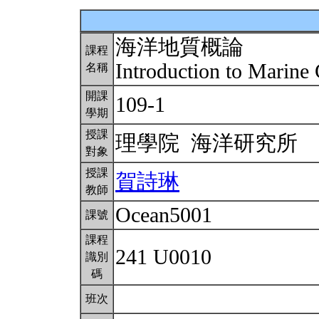
海洋地質概論
課程
Introduction to Marin
名稱
開課
109-1
學期
授課
理學院 海洋研究所
對象
授課
賀詩琳
教師
Ocean5001
課號
課程
241 U0010
識別
碼
班次