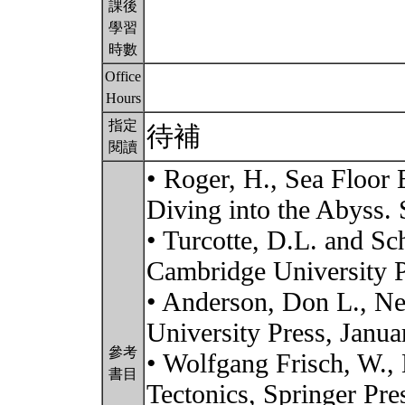
課後
學習
時數
Office
Hours
指定
待補
閱讀
• Roger, H., Sea Floor 
Diving into the Abyss. 
• Turcotte, D.L. and S
Cambridge University P
• Anderson, Don L., Ne
University Press, Janua
參考
• Wolfgang Frisch, W.,
書目
Tectonics, Springer Pre