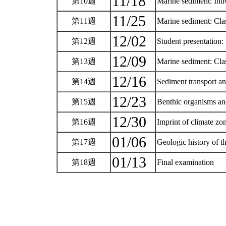
11/18
第10週
Marine sediment: Int
11/25
第11週
Marine sediment: Clas
12/02
第12週
Student presentation
12/09
第13週
Marine sediment: Clas
12/16
第14週
Sediment transport a
12/23
第15週
Benthic organisms a
12/30
第16週
Imprint of climate z
01/06
第17週
Geologic history of t
01/13
第18週
Final examination