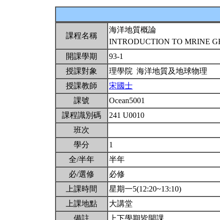
海洋地質概論
課程名稱
INTRODUCTION TO MRINE 
開課學期
93-1
授課對象
理學院 海洋地質及地球物理
授課教師
宋國士
課號
Ocean5001
課程識別碼
241 U0010
班次
學分
1
全/半年
半年
必/選修
必修
上課時間
星期一5(12:20~13:10)
上課地點
大講堂
備註
上下學期皆開課