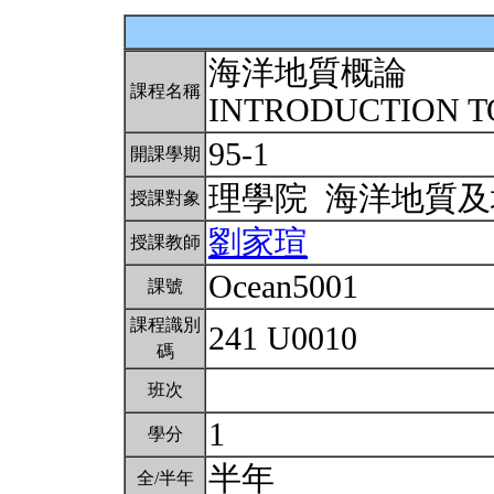
海洋地質概論
課程名稱
INTRODUCTION 
95-1
開課學期
理學院 海洋地質
授課對象
劉家瑄
授課教師
Ocean5001
課號
課程識別
241 U0010
碼
班次
1
學分
半年
全/半年