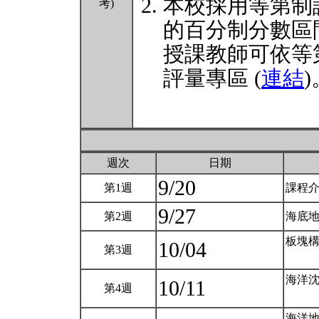
本校採用等第制
考)
的百分制分數區
授課教師可依等
評量專區 (
連結
)
週次
日期
9/20
第1週
課程
9/27
第2週
海底
板塊
10/04
第3週
海洋
10/11
第4週
海洋