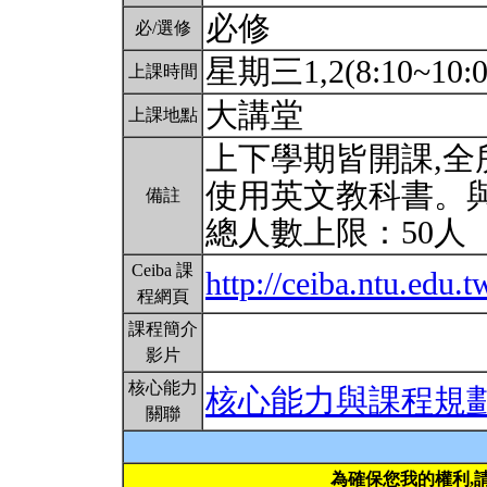
必修
必/選修
星期三1,2(8:10~10:
上課時間
大講堂
上課地點
上下學期皆開課,全
使用英文教科書。
備註
總人數上限：50人
Ceiba 課
http://ceiba.ntu.edu
程網頁
課程簡介
影片
核心能力
核心能力與課程規
關聯
為確保您我的權利,