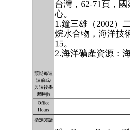
台灣，62-71頁，
心。
1.鐘三雄（200
烷水合物，海洋技術季
15。
2.海洋礦產資源：海技3
預期每週
課前或/
與課後學
習時數
Office
Hours
指定閱讀