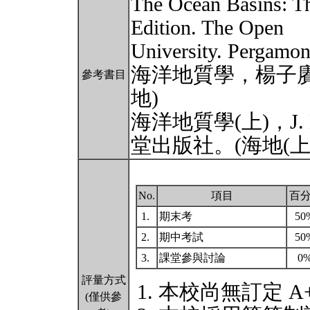
The Ocean Basins: Th
Edition. The Open
University. Pergamon
海洋地質學，楊子
參考書目
地)
海洋地質學(上)，J.
堂出版社。(海地(上
No.
項目
百
1.
期末考
50
2.
期中考試
50
3.
課堂參與討論
0
評量方式
本校尚無訂定 A
(僅供參