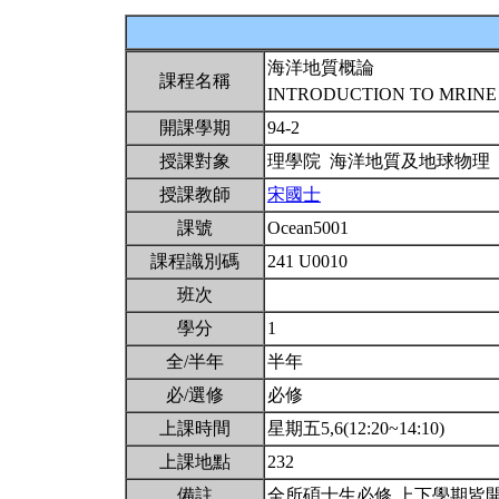
海洋地質概論
課程名稱
INTRODUCTION TO MRIN
開課學期
94-2
授課對象
理學院 海洋地質及地球物理
授課教師
宋國士
課號
Ocean5001
課程識別碼
241 U0010
班次
學分
1
全/半年
半年
必/選修
必修
上課時間
星期五5,6(12:20~14:10)
上課地點
232
備註
全所碩士生必修 上下學期皆