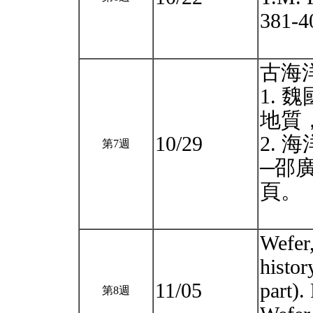
381-4
古海
1. 
地質，
10/29
2.
第7週
─邵廣
頁。
Wefer,
histor
11/05
part).
第8週