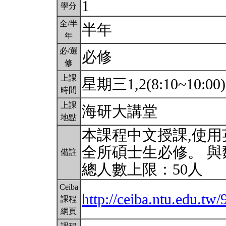
1
學分
全/半
半年
年
必/選
必修
修
上課
星期三1,2(8:10~10:00
時間
上課
海研大講堂
地點
本課程中文授課,使用
全所碩士生必修。 與
備註
總人數上限：50人
Ceiba
http://ceiba.ntu.edu.t
課程
網頁