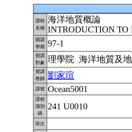
海洋地質概論
課程
INTRODUCTION TO
名稱
開課
97-1
學期
授課
理學院 海洋地質及
對象
授課
劉家瑄
教師
Ocean5001
課號
課程
241 U0010
識別
碼
班次