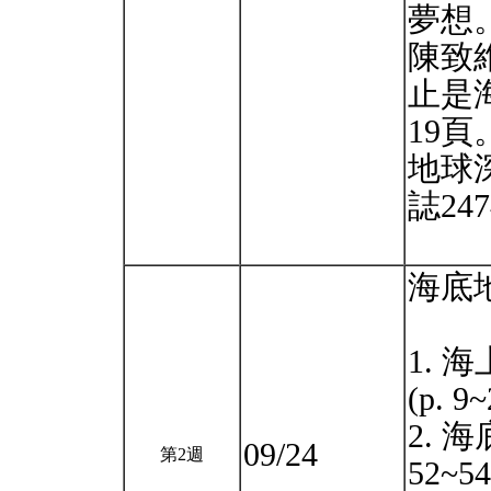
夢想
陳致
止是
19頁
地球
誌24
海底
1. 
(p. 9~
2. 海
09/24
第2週
52~54