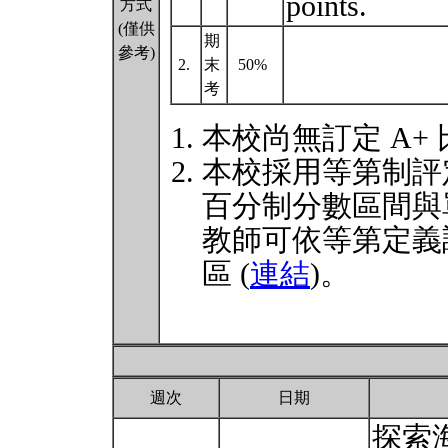
points.
方式
(僅供
期
參考)
2.
末
50%
考
本校尚無訂定 A+
本校採用等第制評
百分制分數區間與
教師可依等第定義
區 (
連結
)。
週次
日期
探索