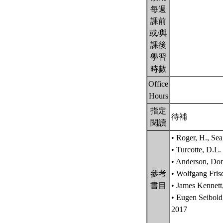
每週
課前
或/與
課後
學習
時數
Office
Hours
指定
待補
閱讀
• Roger, H., Sea
• Turcotte, D.L
• Anderson, Don
參考
• Wolfgang Frisc
書目
• James Kennett
• Eugen Seibold
2017