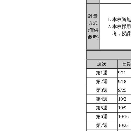
評量
本校尚無
方式
本校採用
(僅供
考，授課
參考)
週次
日
第1週
9/11
第2週
9/18
第3週
9/25
第4週
10/2
第5週
10/9
第6週
10/16
第7週
10/23