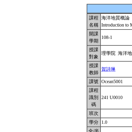
課程
海洋地質概論
名稱
Introduction to
開課
108-1
學期
授課
理學院 海洋
對象
授課
賀詩琳
教師
課號
Ocean5001
課程
識別
241 U0010
碼
班次
學分
1.0
全/半