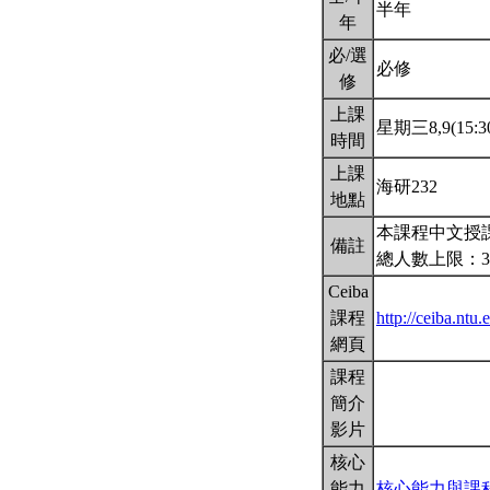
半年
年
必/選
必修
修
上課
星期三8,9(15:30
時間
上課
海研232
地點
本課程中文授
備註
總人數上限：3
Ceiba
課程
http://ceiba.nt
網頁
課程
簡介
影片
核心
能力
核心能力與課