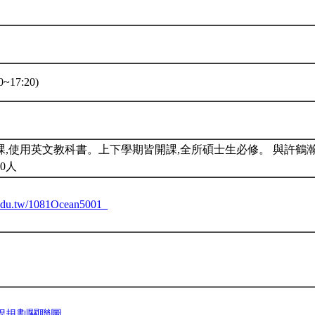
~17:20)
課,使用英文教科書。上下學期皆開課,全所碩士生必修。 與許鶴
0人
u.edu.tw/1081Ocean5001_
程規劃關聯圖