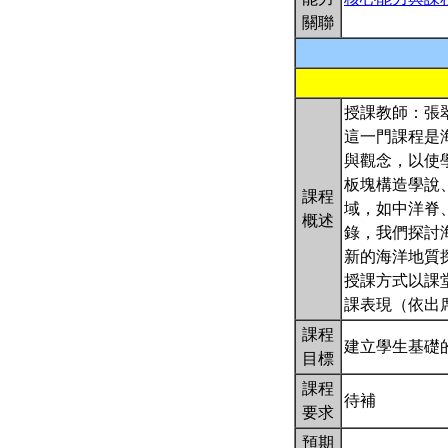
關聯
授課教師：張
這一門課程是
與觀念，以使
板塊構造學說
課程
域，如中洋脊
概述
錄，我們探討
新的海洋地質
授課方式以課
課表現（依出
課程
建立學生基礎
目標
課程
待補
要求
預期