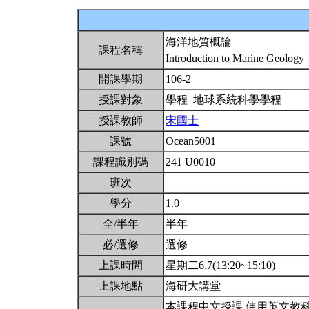
海洋地質概論
課程名稱
Introduction to Marine Geology
開課學期
106-2
授課對象
學程 地球系統科學學程
授課教師
宋國士
課號
Ocean5001
課程識別碼
241 U0010
班次
學分
1.0
全/半年
半年
必/選修
選修
上課時間
星期二6,7(13:20~15:10)
上課地點
海研大講堂
本課程中文授課,使用英文教