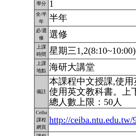
1
學分
全/半
半年
年
必/選
選修
修
上課
星期三1,2(8:10~10:00
時間
上課
海研大講堂
地點
本課程中文授課,使用
使用英文教科書。上
備註
總人數上限：50人
Ceiba
http://ceiba.ntu.edu.
課程
網頁