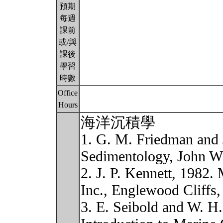
預期
每週
課前
或/與
課後
學習
時數
Office
Hours
海洋沉積學
1. G. M. Friedman and J
Sedimentology, John W
2. J. P. Kennett, 1982.
Inc., Englewood Cliffs,
3. E. Seibold and W. H