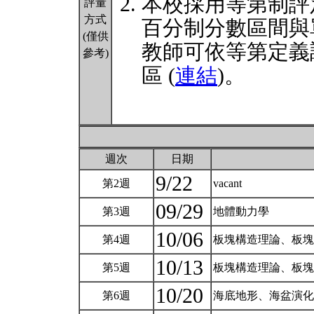
本校採用等第制評
評量
方式
百分制分數區間與
(僅供
教師可依等第定義
參考)
區 (
連結
)。
週次
日期
9/22
第2週
vacant
09/29
第3週
地體動力學
10/06
第4週
板塊構造理論、板塊邊
10/13
第5週
板塊構造理論、板塊邊緣
10/20
第6週
海底地形、海盆演化、