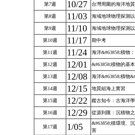
10/27
第7週
台灣周圍的海洋地
11/03
第8週
海域地球物理探測以
11/10
第9週
海域地球物理探測以及
11/17
第10週
期中考
11/24
第11週
海洋&#63858;積物
12/01
第12週
&#63858;積物的基本
12/08
第13週
海洋&#63858;積物&
12/15
第14週
地質組海上實習
12/22
第15週
鑑古知今：古海洋
12/29
第16週
從源到匯：沉積物
&#63858;積環境
1/05
第17週
害