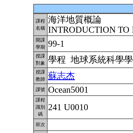
海洋地質概論
課程
INTRODUCTION TO
名稱
開課
99-1
學期
授課
學程 地球系統科學
對象
授課
蘇志杰
教師
Ocean5001
課號
課程
241 U0010
識別
碼
班次