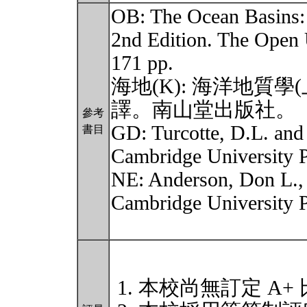
OB: The Ocean Basins: 
2nd Edition. The Open 
171 pp.
海地(K): 海洋地質學(上
譯。南山堂出版社。
參考
GD: Turcotte, D.L. and
書目
Cambridge University P
NE: Anderson, Don L., 
Cambridge University P
本校尚無訂定 A+