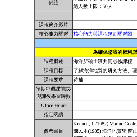
備註
總人數上限：50人
課程簡介影片
核心能力關聯
核心能力與課程規劃關聯圖
為確保您我的權利,
課程概述
海洋所碩士班共同必修課程
課程目標
了解海洋地質的研究方法、
課程要求
待補
預期每週課前或/
與課後學習時數
Office Hours
指定閱讀
Kennett, J. (1982) Marine Geol
參考書目
陳民本(1985) 海洋地質學 南