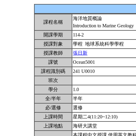
海洋地質概論
課程名稱
Introduction to Marine Geology
開課學期
114-2
授課對象
學程 地球系統科學學程
授課教師
張日新
課號
Ocean5001
課程識別碼
241 U0010
班次
學分
1.0
全/半年
半年
必/選修
選修
上課時間
星期二4(11:20~12:10)
上課地點
海研大講堂
本課程中文授課,使用英文教