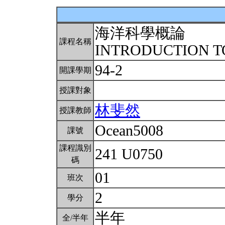
海洋科學概論
課程名稱
INTRODUCTION T
94-2
開課學期
授課對象
林斐然
授課教師
Ocean5008
課號
課程識別
241 U0750
碼
01
班次
2
學分
半年
全/半年