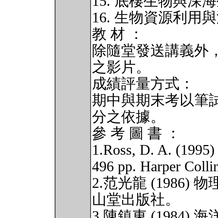
15. 底棲生物與深
16. 生物資源利用
教 材 ：
除隨堂發送講義外
之影片。
成績評量方式：
期中與期末考以筆
分之依據。
參 考 圖 書 ：
1.Ross, D. A. (1995)
496 pp. Harper Colli
2.范光龍 (1986
山堂出版社。
3.陳鎮東 (1984