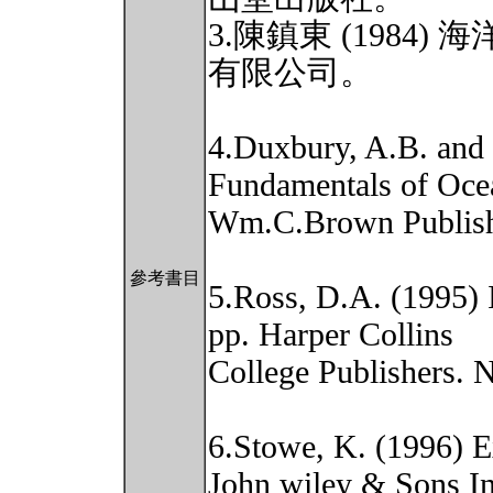
3.陳鎮東 (1984
有限公司。
4.Duxbury, A.B. and
Fundamentals of Oce
Wm.C.Brown Publish
參考書目
5.Ross, D.A. (1995) 
pp. Harper Collins
College Publishers. 
6.Stowe, K. (1996) E
John wiley & Sons In