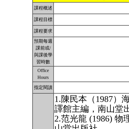
課程概述
課程目標
課程要求
預期每週
課前或/
與課後學
習時數
Office
Hours
指定閱讀
1.陳民本（198
譯館主編，南山堂
2.范光龍 (1986
山堂出版社。