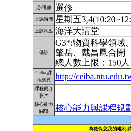
選修
必/選修
星期五3,4(10:20~12
上課時間
海洋大講堂
上課地點
G3*:物質科學領
肇岳、戴昌鳳合開
備註
總人數上限：150
Ceiba 課
http://ceiba.ntu.edu.
程網頁
課程簡介
影片
核心能力
核心能力與課程規
關聯
為確保您我的權利,