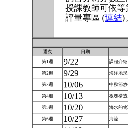
授課教師可依等
評量專區 (
連結
)
週次
日期
9/22
第1週
課程介紹
9/29
第2週
海洋地形
10/06
第3週
中秋節
10/13
第4週
板塊構造
10/20
第5週
海水的物
10/27
第6週
海流