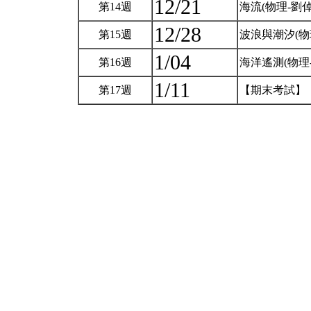
12/21
第14週
海流(物理-劉
12/28
第15週
波浪與潮汐(物
1/04
第16週
海洋遙測(物理
1/11
第17週
【期末考試