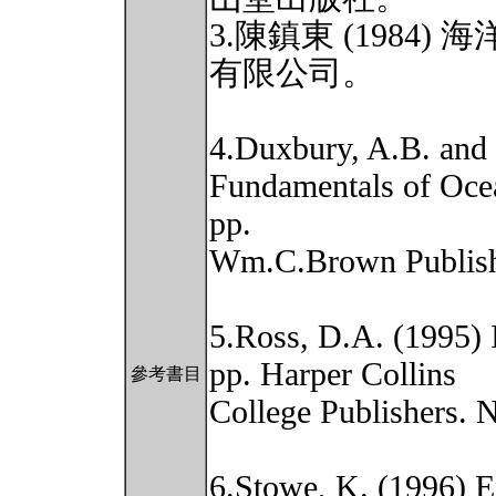
3.陳鎮東 (1984
有限公司。
4.Duxbury, A.B. and
Fundamentals of Oce
pp.
Wm.C.Brown Publish
5.Ross, D.A. (1995) 
pp. Harper Collins
參考書目
College Publishers. 
6.Stowe, K. (1996) E