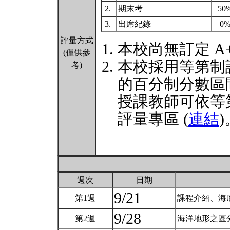
2.
期末考
50
3.
出席紀錄
0
評量方式
本校尚無訂定 A
(僅供參
本校採用等第制
考)
的百分制分數區
授課教師可依等
評量專區 (
連結
)
週次
日期
9/21
第1週
課程介紹、海底
9/28
第2週
海洋地形之區