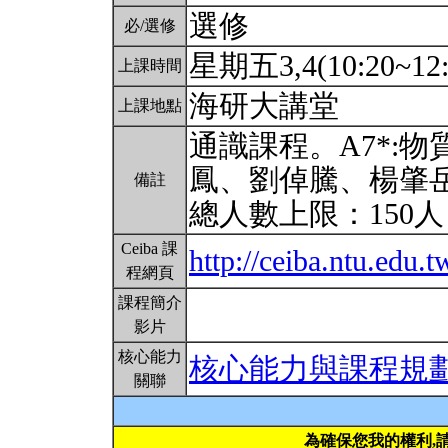
選修
必/選修
星期五3,4(10:20~12
上課時間
海研大講堂
上課地點
通識課程。A7*:
鳳、劉倬騰、楊肇
備註
總人數上限：150
Ceiba 課
http://ceiba.ntu.edu.
程網頁
課程簡介
影片
核心能力
核心能力與課程規
關聯
為確保您我的權利,