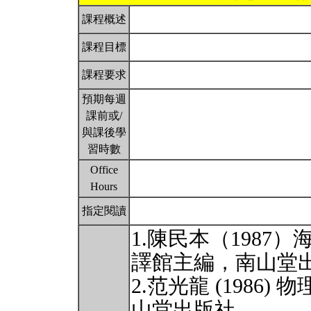
課程概述
課程目標
課程要求
預期每週
課前或/
與課後學
習時數
Office
Hours
指定閱讀
1.陳民本（198
譯館主編，南山堂
2.范光龍 (1986
山堂出版社。