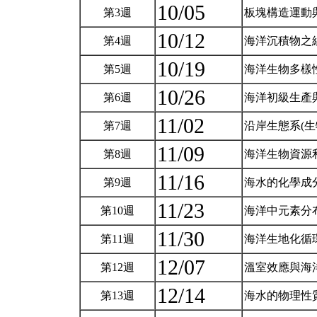
10/05
第3週
板塊構造運動與
10/12
第4週
海洋沉積物之組
10/19
第5週
海洋生物多樣性
10/26
第6週
海洋初級生產
11/02
第7週
沿岸生態系(生
11/09
第8週
海洋生物資源利
11/16
第9週
海水的化學成分
11/23
第10週
海洋中元素分布
11/30
第11週
海洋生地化循環
12/07
第12週
溫室效應與海洋
12/14
第13週
海水的物理性