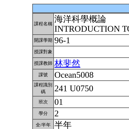
海洋科學概論
課程名稱
INTRODUCTION T
96-1
開課學期
授課對象
林斐然
授課教師
Ocean5008
課號
課程識別
241 U0750
碼
01
班次
2
學分
半年
全/半年