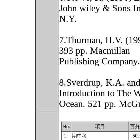
John wiley & Sons In
N.Y.
7.Thurman, H.V. (199
393 pp. Macmillan
Publishing Company.
8.Sverdrup, K.A. and
Introduction to The W
Ocean. 521 pp. McG
No.
項目
百分
1.
期中考
50