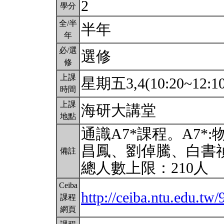
2
學分
全/半
半年
年
必/選
選修
修
上課
星期五3,4(10:20~12:1
時間
上課
海研大講堂
地點
通識A7*課程。A7
昌鳳、劉倬騰、白書
備註
總人數上限：210人
Ceiba
http://ceiba.ntu.edu.tw
課程
網頁