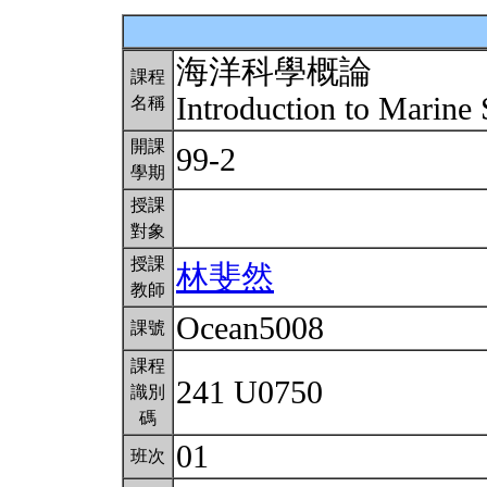
海洋科學概論
課程
Introduction to Marine
名稱
開課
99-2
學期
授課
對象
授課
林斐然
教師
Ocean5008
課號
課程
241 U0750
識別
碼
01
班次