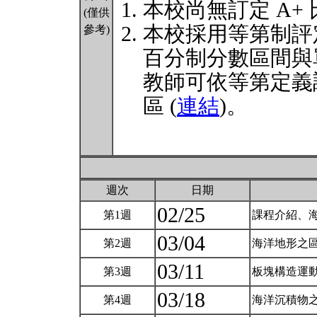
本校尚無訂定 A+
(僅供
本校採用等第制評
參考)
百分制分數區間與
教師可依等第定義
區 (
連結
)。
週次
日期
02/25
第1週
課程介紹、海
03/04
第2週
海洋地形之區
03/11
第3週
板塊構造運動
03/18
第4週
海洋沉積物之