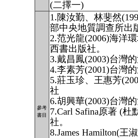
(二擇一)
1.陳汝勤、林斐然(1
部中央地質調查所出
2.范光龍(2006)
西書出版社。
3.戴昌鳳(2003)
4.李素芳(2001)
5.莊玉珍、王惠芳(2
社
6.胡興華(2003)
參考
7.Carl Safina原著
書目
社。
8.James Hamilto