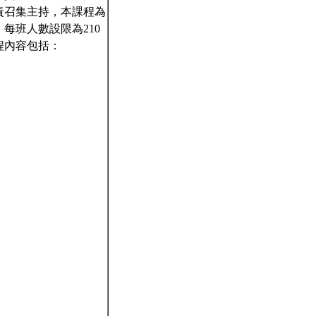
責召集主持，本課程為
每班人數設限為210
程內容包括：