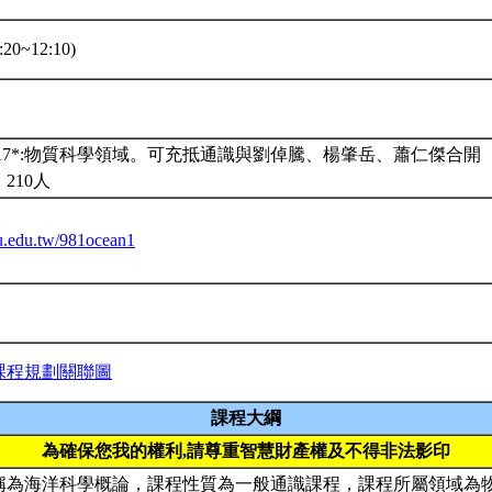
20~12:10)
A7*:物質科學領域。可充抵通識與劉倬騰、楊肇岳、蕭仁傑合開
210人
ntu.edu.tw/981ocean1
課程規劃關聯圖
課程大綱
為確保您我的權利,請尊重智慧財產權及不得非法影印
稱為海洋科學概論，課程性質為一般通識課程，課程所屬領域為