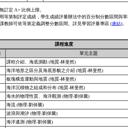
無訂定 A+ 比例上限。
用等第制評定成績，學生成績評量辦法中的百分制分數區間與單
課教師可依等第定義調整分數區間。詳見學習評量專區 (
連結
)。
課程進度
期
單元主題
課程介紹、海底測勘 (地質-林斐然)
海洋地形之區分及海底形貌之介紹 (地質-林斐然)
板塊構造運動與地震 (地質-林斐然)
海洋沉積物之組成和分布 (地質-林斐然)
海水的物理性質、海洋觀測 (物理-劉倬騰)
海流 (物理-劉倬騰)
波浪與潮汐 (物理-劉倬騰)
海洋遙測 (物理-劉倬騰)