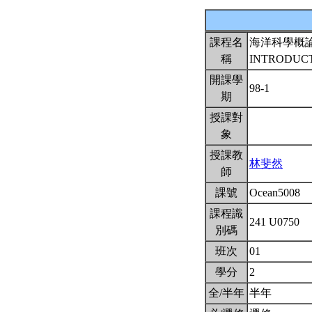
課程名
海洋科學概
稱
INTRODUCT
開課學
98-1
期
授課對
象
授課教
林斐然
師
課號
Ocean5008
課程識
241 U0750
別碼
班次
01
學分
2
全/半年
半年