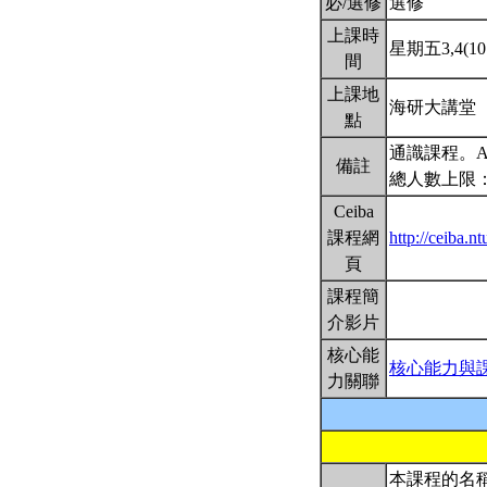
必/選修
選修
上課時
星期五3,4(10:
間
上課地
海研大講堂
點
通識課程。
備註
總人數上限：
Ceiba
課程網
http://ceiba.
頁
課程簡
介影片
核心能
核心能力與
力關聯
本課程的名