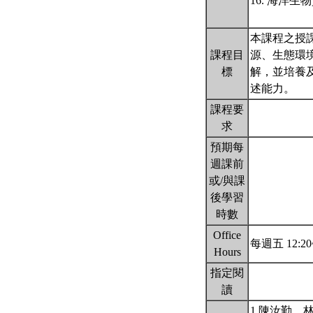
16. 海洋
本課程之授
課程目
源、生態環
標
解，並培養
述能力。
課程要
求
預期每
週課前
或/與課
後學習
時數
Office
每週五 12:
Hours
指定閱
讀
1.陳汝勤、