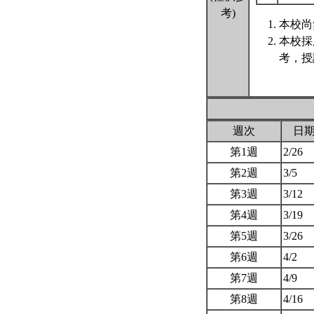
考)
本校尚
本校採
考，授
週次
日
第1週
2/26
第2週
3/5
第3週
3/12
第4週
3/19
第5週
3/26
第6週
4/2
第7週
4/9
第8週
4/16