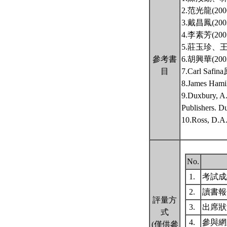
2.范光龍(
3.戴昌鳳(
4.李素芳(
5.莊玉珍、
參考書
6.胡興華(
目
7.Carl S
8.James 
9.Duxbury, A
Publishers. D
10.Ross, D.A.
No.
1.
考試
2.
讀書
評量方
3.
出席
式
4.
參與
(僅供參