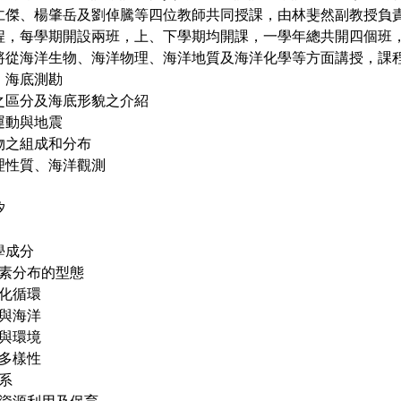
仁傑、楊肇岳及劉倬騰等四位教師共同授課，由林斐然副教授負
程，每學期開設兩班，上、下學期均開課，一學年總共開四個班，
將從海洋生物、海洋物理、海洋地質及海洋化學等方面講授，課
紹、海底測勘
形之區分及海底形貌之介紹
造運動與地震
積物之組成和分布
物理性質、海洋觀測
汐
學成分
中元素分布的型態
地化循環
應與海洋
物與環境
物多樣性
態系