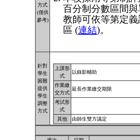
方式
百分制分數區間與
(僅供
教師可依等第定義
參考)
區 (
連結
)。
針對
上課形
以錄影輔助
學生
式
困難
作業繳
提供
延長作業繳交期限
交方式
學生
考試形
調整
式
方式
其他
由師生雙方議定