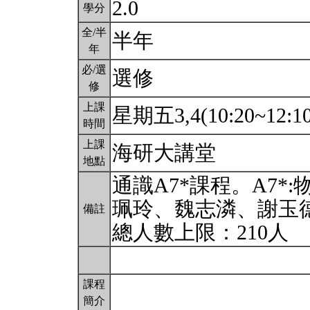
2.0
學分
全/半
半年
年
必/選
選修
修
上課
星期五3,4(10:20~12:1
時間
上課
海研大講堂
地點
通識A7*課程。A7
珮玲、魏志潾、謝玉
備註
總人數上限：210人
課程
簡介