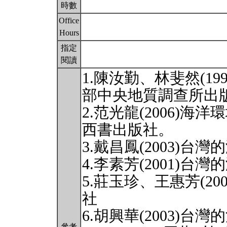
時數
Office
Hours
指定
閱讀
1.陳汝勤、林斐然(1
部中央地質調查所出
2.范光龍(2006)
西書出版社。
3.戴昌鳳(2003)
4.李素芳(2001)
5.莊玉珍、王惠芳(2
社
6.胡興華(2003)
參考