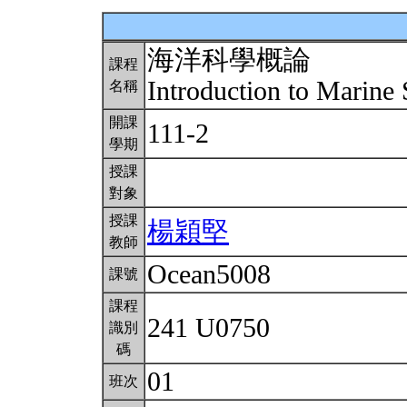
海洋科學概論
課程
Introduction to Marine
名稱
開課
111-2
學期
授課
對象
授課
楊穎堅
教師
Ocean5008
課號
課程
241 U0750
識別
碼
01
班次