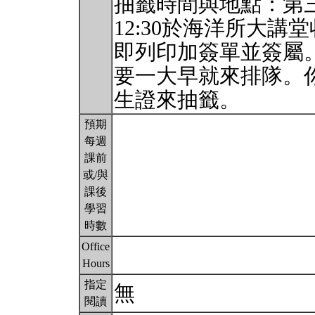
抽籤時間與地點：第三週
12:30於海洋所大
即列印加簽單並簽屬
要一大早就來排隊。
生證來抽籤。
預期
每週
課前
或/與
課後
學習
時數
Office
Hours
指定
無
閱讀