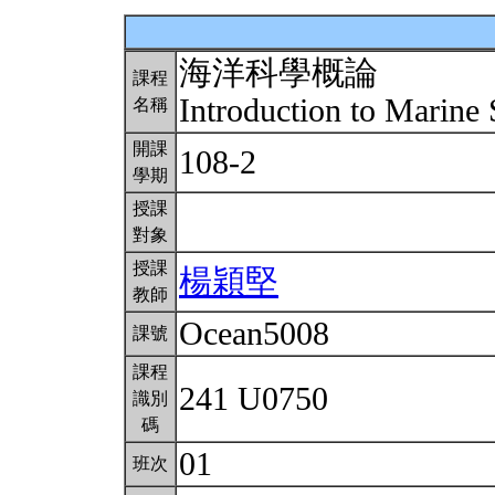
海洋科學概論
課程
Introduction to Marine
名稱
開課
108-2
學期
授課
對象
授課
楊穎堅
教師
Ocean5008
課號
課程
241 U0750
識別
碼
01
班次