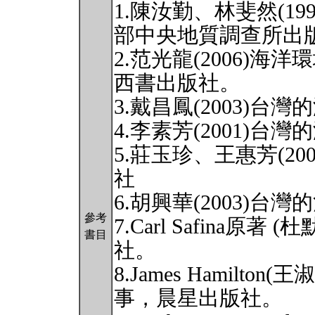
1.陳汝勤、林斐然(1
部中央地質調查所出
2.范光龍(2006)
西書出版社。
3.戴昌鳳(2003)
4.李素芳(2001)
5.莊玉珍、王惠芳(2
社
6.胡興華(2003)
參考
7.Carl Safina原著
書目
社。
8.James Hamilto
事，晨星出版社。