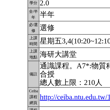
2.0
學分
全/半
半年
年
必/選
選修
修
上課
星期五3,4(10:20~12:1
時間
上課
海研大講堂
地點
通識課程。A7*:物
合授
備註
總人數上限：210人
Ceiba
http://ceiba.ntu.edu.t
課程
網頁