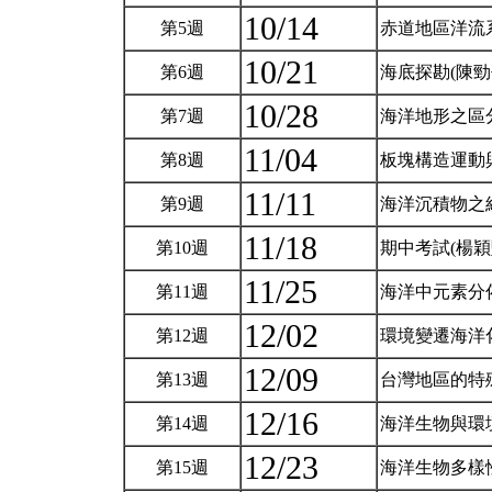
10/14
第5週
赤道地區洋流
10/21
第6週
海底探勘(陳勁
10/28
第7週
海洋地形之區
11/04
第8週
板塊構造運動
11/11
第9週
海洋沉積物之
11/18
第10週
期中考試(楊穎
11/25
第11週
海洋中元素分
12/02
第12週
環境變遷海洋
12/09
第13週
台灣地區的特
12/16
第14週
海洋生物與環
12/23
第15週
海洋生物多樣