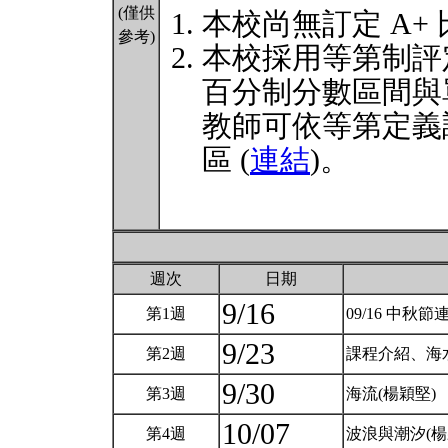
(僅供
本校尚無訂定 A+
參考)
本校採用等第制評
百分制分數區間與
教師可依等第定義
區 (
連結
)。
週次
日期
9/16
第1週
09/16 中秋節
9/23
第2週
課程介紹、海
9/30
第3週
海流(楊穎堅)
10/07
第4週
波浪與潮汐(