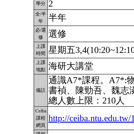
2
學分
全/半
半年
年
必/選
選修
修
上課
星期五3,4(10:20~12:1
時間
上課
海研大講堂
地點
通識A7*課程。A7
書禎、陳勁吾、魏志
備註
總人數上限：210人
Ceiba
http://ceiba.ntu.edu.t
課程
網頁