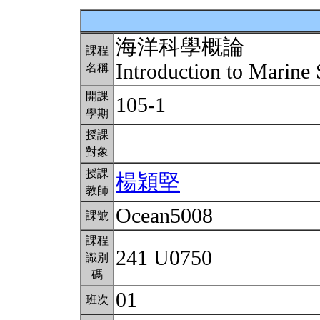
海洋科學概論
課程
Introduction to Marine
名稱
開課
105-1
學期
授課
對象
授課
楊穎堅
教師
Ocean5008
課號
課程
241 U0750
識別
碼
01
班次