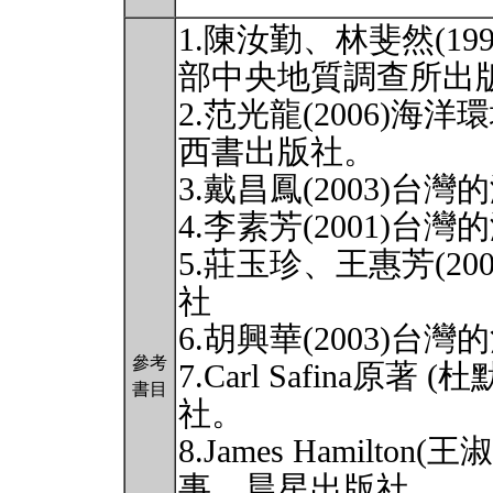
1.陳汝勤、林斐然(1
部中央地質調查所出
2.范光龍(2006)
西書出版社。
3.戴昌鳳(2003)
4.李素芳(2001)
5.莊玉珍、王惠芳(2
社
6.胡興華(2003)
參考
7.Carl Safina原著
書目
社。
8.James Hamilto
事，晨星出版社。