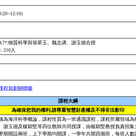
:20~12:10)
A7*:物質科學與張翠玉、魏志潾、謝玉德合授
210人
課程規劃關聯圖
課程大綱
為確保您我的權利,請尊重智慧財產權及不得非法影印
稱為海洋科學概論，課程性質為一班通識課程，課程所屬領域為
、謝玉德及楊穎堅等四位教師共同授課，由楊穎堅教授負責招集
學期開設兩班，上下學期均開課，一學年共開四個班，每班人數設