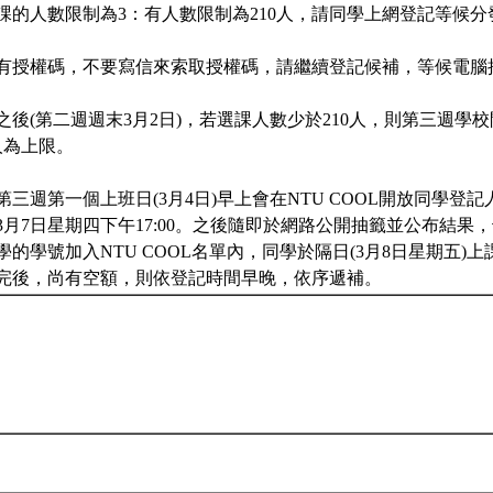
課的人數限制為3：有人數限制為210人，請同學上網登記等候分
有授權碼，不要寫信來索取授權碼，請繼續登記候補，等候電腦
之後(第二週週末3月2日)，若選課人數少於210人，則第三週學
人為上限。
第三週第一個上班日(3月4日)早上會在NTU COOL開放同學登
3月7日星期四下午17:00。之後隨即於網路公開抽籤並公布結果
學的學號加入NTU COOL名單內，同學於隔日(3月8日星期五)
完後，尚有空額，則依登記時間早晚，依序遞補。