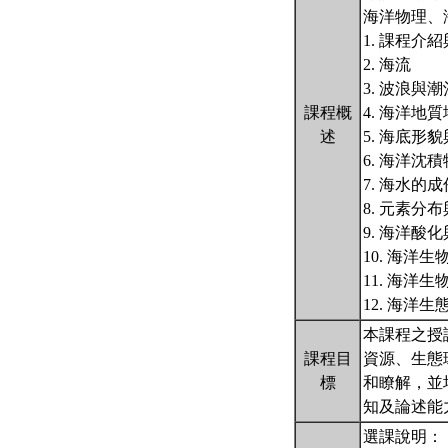
海洋物理、
1. 課程
2. 海流
3. 波浪與潮
課程概
4. 海洋地
述
5. 海底形
6. 海洋沈
7. 海水的
8. 元素分
9. 海洋酸
10. 海洋
11. 海洋
12. 海洋生
本課程之授
課程目
資源、生態
標
和瞭解，並
知及論述能
選課說明：