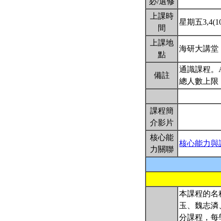
必/選修
上課時
星期五3,4(10
間
上課地
海研大講堂
點
通識課程。
備註
總人數上限：
課程簡
介影片
核心能
核心能力與
力關聯
本課程的名
玉、魏志潾
分課程，每