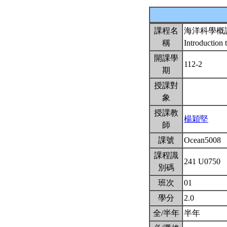
課程名
海洋科學概
稱
Introduction
開課學
112-2
期
授課對
象
授課教
楊穎堅
師
課號
Ocean5008
課程識
241 U0750
別碼
班次
01
學分
2.0
全/半年
半年