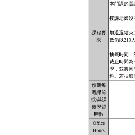
本門課的選
授課老師沒
課程要
加退選結束
求
數仍以210
抽籤時間：
截止時間為
學，並將同
料。若抽籤
預期每
週課前
或/與課
後學習
時數
Office
Hours