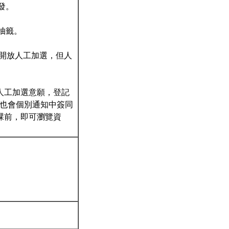
發。
抽籤。
校開放人工加選，但人
記人工加選意願，登記
，也會個別通知中簽同
上課前，即可瀏覽資