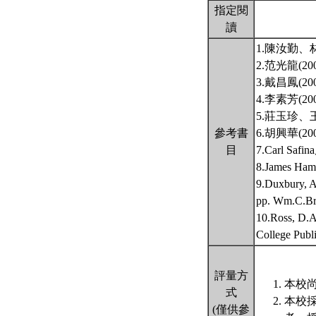
指定閱
讀
1.陳汝勤、
2.范光龍(
3.戴昌鳳(
4.李素芳(
5.莊玉珍、
參考書
6.胡興華(
目
7.Carl S
8.James
9.Duxbury, A
pp. Wm.C.Br
10.Ross, D.A
College Publ
評量方
本校尚
式
本校
(僅供參