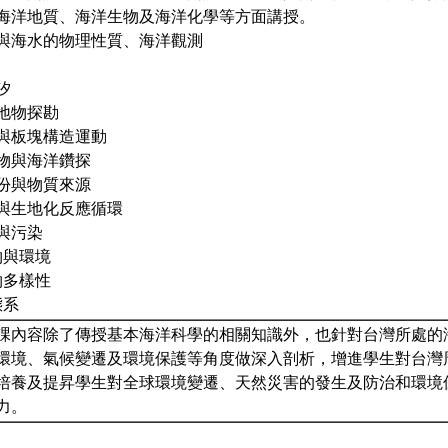
海洋地質、海洋生物及海洋化學等方面講授。
介紹與海水的物理性質、海洋觀測
汐
質地物探勘
貌與板塊構造運動
積物與海洋鑽探
成份與物質來源
布與生地化反應循環
化與污染
生物與環境
生物多樣性
態系
課內容除了傳授基本海洋科學的相關知識外，也針對台灣所處的
環境、氣候變遷及環境保護等角度做深入剖析，增進學生對台灣
培養及提昇學生對全球環境變遷、天然災害的發生及防治和環境
力。