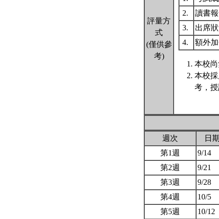
2.
讀書
評量方
3.
出席
式
4.
額外
(僅供參
考)
本校尚
本校採
考，授
週次
日
第1週
9/14
第2週
9/21
第3週
9/28
第4週
10/5
第5週
10/12