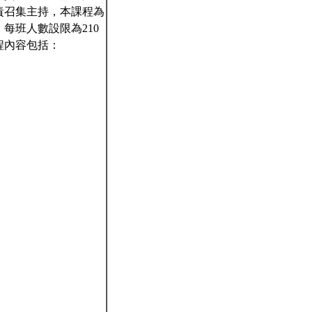
責召集主持，本課程為
每班人數設限為210
程內容包括：