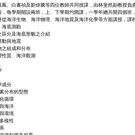
昌鳳、白書禎及劉倬騰等四位教師共同授課，由林斐然副教授負
程，每學期開設兩班，上、下學期均開課，一學年總共開四個班，
將從海洋生物、海洋物理、海洋地質及海洋化學等方面講授，課
紹、海底測勘
形之區分及海底形貌之介紹
造運動與地震
積物之組成和分布
物理性質、海洋觀測
汐
學成分
中元素分布的型態
地化循環
應與海洋
物與環境
物多樣性
態系