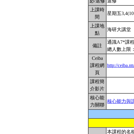
必/選修
選修
上課時
星期五3,4(10:
間
上課地
海研大講堂
點
通識A7*課
備註
總人數上限：
Ceiba
課程網
http://ceiba.
頁
課程簡
介影片
核心能
核心能力與
力關聯
本課程的名