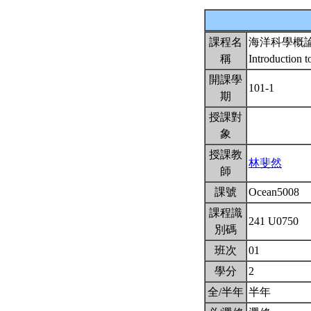
課程名
海洋科學概
稱
Introduction 
開課學
101-1
期
授課對
象
授課教
林斐然
師
課號
Ocean5008
課程識
241 U0750
別碼
班次
01
學分
2
全/半年
半年