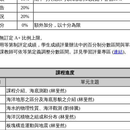
報告
20%
狀況
20%
加分
0%
額外加分，以十分為限
無訂定 A+ 比例上限。
用等第制評定成績，學生成績評量辦法中的百分制分數區間與單
課教師可依等第定義調整分數區間。詳見學習評量專區 (
連結
)。
課程進度
期
單元主題
課程介紹、海底測勘 (林斐然)
海洋地形之區分及海底形貌之介紹 (林斐然)
海水的物理性質、海洋觀測 (劉倬騰)
海洋沉積物之組成和分布 (林斐然)
板塊構造運動與地震 (林斐然)