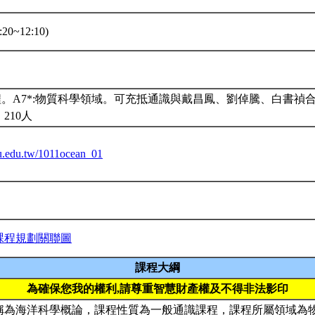
20~12:10)
程。A7*:物質科學領域。可充抵通識與戴昌鳳、劉倬騰、白書禎
210人
ntu.edu.tw/1011ocean_01
課程規劃關聯圖
課程大綱
為確保您我的權利,請尊重智慧財產權及不得非法影印
稱為海洋科學概論，課程性質為一般通識課程，課程所屬領域為