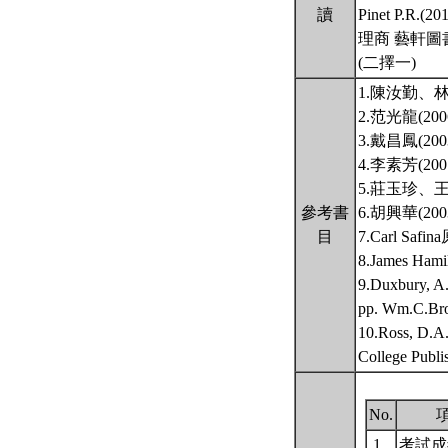
讀
Pinet P.R.(20
理商 藝軒圖
(二擇一)
1.陳汝勤、
2.范光龍(
3.戴昌鳳(
4.李素芳(
5.莊玉珍、
參考書
6.胡興華(
目
7.Carl S
8.James 
9.Duxbury, A
pp. Wm.C.Bro
10.Ross, D.A.
College Publi
No.
1.
考試