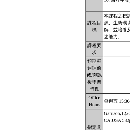
16. 海洋
本課程之授
課程目
源、生態環
標
解，並培養
述能力。
課程要
求
預期每
週課前
或/與課
後學習
時數
Office
每週五 15:30
Hours
Garrison,T.(2
CA,USA 5
指定閱