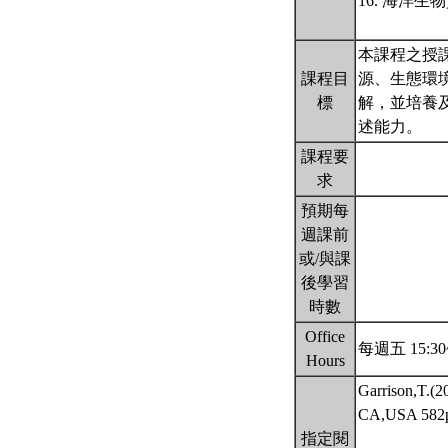
16. 海洋
本課程之授
課程目
源、生態環
標
解，並培養
述能力。
課程要
求
預期每
週課前
或/與課
後學習
時數
Office
每週五 15:30
Hours
Garrison,T.(2
CA,USA 5
指定閱