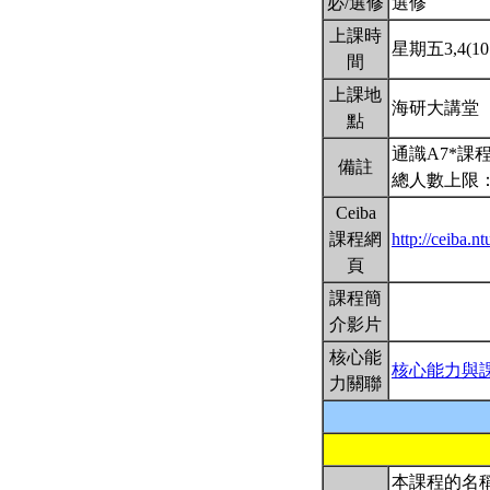
必/選修
選修
上課時
星期五3,4(10:
間
上課地
海研大講堂
點
通識A7*課
備註
總人數上限：
Ceiba
課程網
http://ceiba.
頁
課程簡
介影片
核心能
核心能力與
力關聯
本課程的名