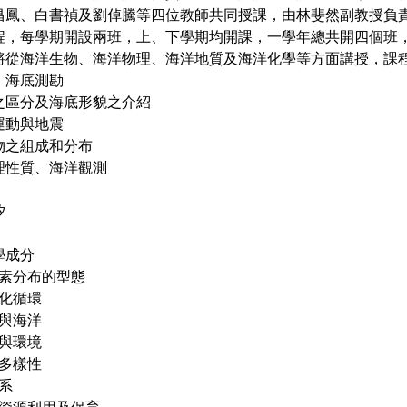
昌鳳、白書禎及劉倬騰等四位教師共同授課，由林斐然副教授負
程，每學期開設兩班，上、下學期均開課，一學年總共開四個班，
將從海洋生物、海洋物理、海洋地質及海洋化學等方面講授，課
紹、海底測勘
形之區分及海底形貌之介紹
造運動與地震
積物之組成和分布
物理性質、海洋觀測
汐
學成分
中元素分布的型態
地化循環
應與海洋
物與環境
物多樣性
態系