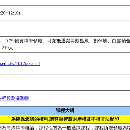
20~12:10)
程。A7*:物質科學領域。可充抵通識與戴昌鳳、劉倬騰、白書禎
210人
ntu.edu.tw/1012ocean_1
課程規劃關聯圖
課程大綱
為確保您我的權利,請尊重智慧財產權及不得非法影印
稱為海洋科學概論，課程性質為一般通識課程，課程所屬領域為