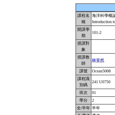
課程名
海洋科學概
稱
Introduction 
開課學
101-2
期
授課對
象
授課教
林斐然
師
課號
Ocean5008
課程識
241 U0750
別碼
班次
01
學分
2
全/半年
半年