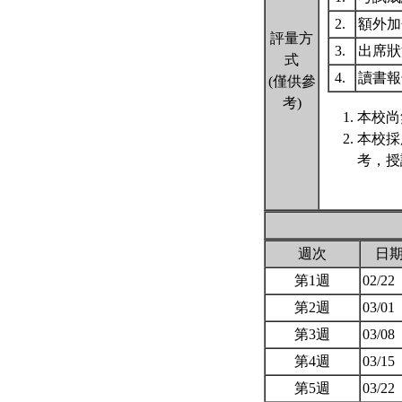
2.
額外
評量方
3.
出席
式
4.
讀書
(僅供參
考)
本校尚
本校採
考，授
週次
日
第1週
02/22
第2週
03/01
第3週
03/08
第4週
03/15
第5週
03/22