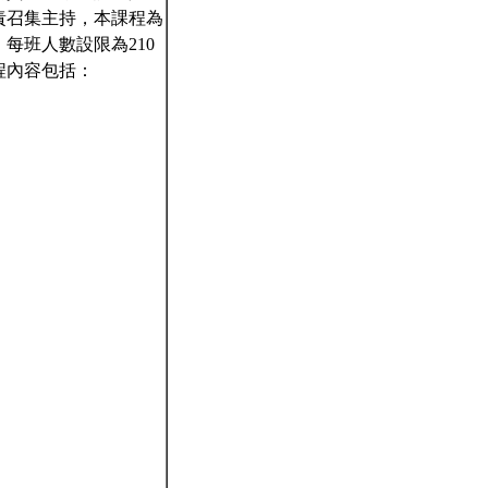
責召集主持，本課程為
每班人數設限為210
程內容包括：