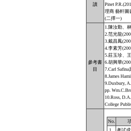
讀
Pinet P.R.(20
理商 藝軒圖
(二擇一)
1.陳汝勤、
2.范光龍(
3.戴昌鳳(
4.李素芳(
5.莊玉珍、
參考書
6.胡興華(
目
7.Carl S
8.James 
9.Duxbury, A
pp. Wm.C.Bro
10.Ross, D.A.
College Publi
No.
1.
考試