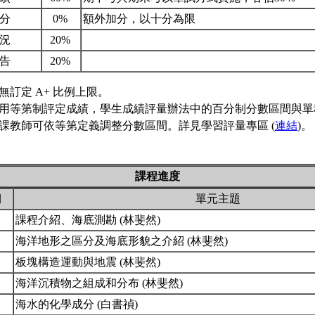
加分
0%
額外加分，以十分為限
狀況
20%
報告
20%
無訂定 A+ 比例上限。
用等第制評定成績，學生成績評量辦法中的百分制分數區間與單
課教師可依等第定義調整分數區間。詳見學習評量專區 (
連結
)。
課程進度
期
單元主題
課程介紹、海底測勘 (林斐然)
海洋地形之區分及海底形貌之介紹 (林斐然)
板塊構造運動與地震 (林斐然)
海洋沉積物之組成和分布 (林斐然)
海水的化學成分 (白書禎)