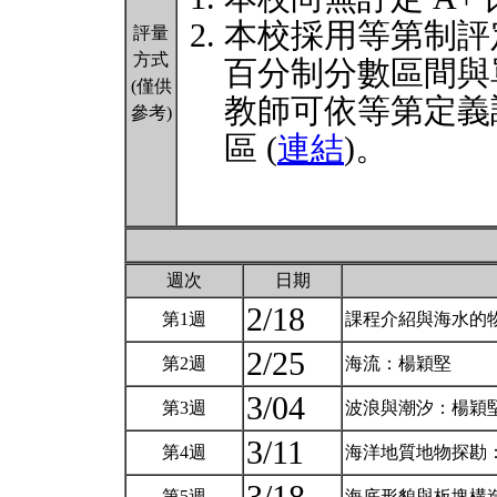
本校採用等第制評
評量
方式
百分制分數區間與
(僅供
教師可依等第定義
參考)
區 (
連結
)。
週次
日期
2/18
第1週
課程介紹與海水的
2/25
第2週
海流：楊穎堅
3/04
第3週
波浪與潮汐：楊穎
3/11
第4週
海洋地質地物探勘
第5週
海底形貌與板塊構