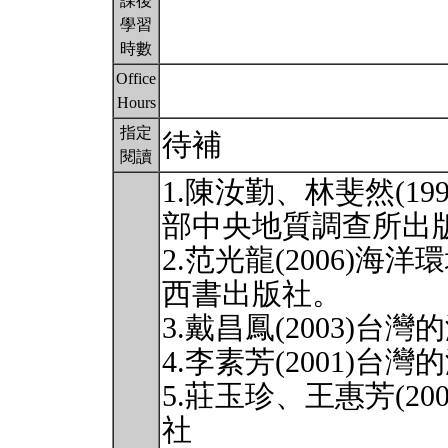
課後
學習
時數
Office
Hours
指定
待補
閱讀
1.陳汝勤、林斐然(1
部中央地質調查所出
2.范光龍(2006)
西書出版社。
3.戴昌鳳(2003)
4.李素芳(2001)
5.莊玉珍、王惠芳(2
社