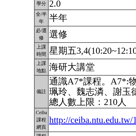
2.0
學分
全/半
半年
年
必/選
選修
修
上課
星期五3,4(10:20~12:1
時間
上課
海研大講堂
地點
通識A7*課程。A7
珮玲、魏志潾、謝玉
備註
總人數上限：210人
Ceiba
http://ceiba.ntu.edu.t
課程
網頁