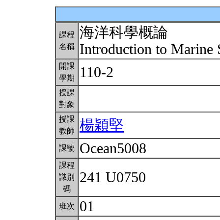
海洋科學概論
課程
Introduction to Marine
名稱
開課
110-2
學期
授課
對象
授課
楊穎堅
教師
Ocean5008
課號
課程
241 U0750
識別
碼
01
班次