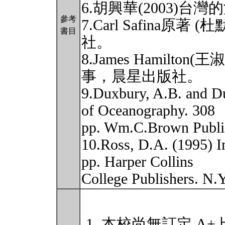
6.胡興華(2003)
參考
7.Carl Safina原著
書目
社。
8.James Hamilto
事，晨星出版社。
9.Duxbury, A.B. and D
of Oceanography. 308
pp. Wm.C.Brown Publi
10.Ross, D.A. (1995) I
pp. Harper Collins
College Publishers. N.
本校尚無訂定 A+