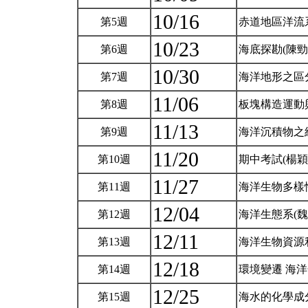
10/16
第5週
赤道地區洋流
10/23
第6週
海底探勘(陳勁
10/30
第7週
海洋地形之區
11/06
第8週
板塊構造運動
11/13
第9週
海洋沉積物之
11/20
第10週
期中考試(楊穎
11/27
第11週
海洋生物多樣
12/04
第12週
海洋生態系(魏
12/11
第13週
海洋生物資源
12/18
第14週
環境變遷 海
12/25
第15週
海水的化學成