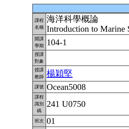
海洋科學概論
課程
Introduction to Marine
名稱
開課
104-1
學期
授課
對象
授課
楊穎堅
教師
Ocean5008
課號
課程
241 U0750
識別
碼
01
班次