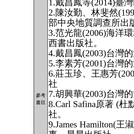
1.戴昌鳳等(2014
2.陳汝勤、林斐然(1
部中央地質調查所出
3.范光龍(2006)
西書出版社。
4.戴昌鳳(2003)
5.李素芳(2001)
6.莊玉珍、王惠芳(2
社
7.胡興華(2003)
參考
8.Carl Safina原著
書目
社。
9.James Hamilto