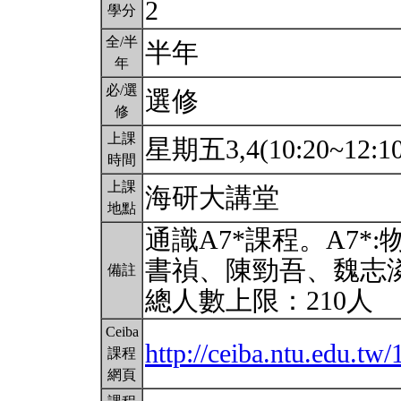
2
學分
全/半
半年
年
必/選
選修
修
上課
星期五3,4(10:20~12:1
時間
上課
海研大講堂
地點
通識A7*課程。A7
書禎、陳勁吾、魏志
備註
總人數上限：210人
Ceiba
http://ceiba.ntu.edu.t
課程
網頁