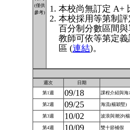
(僅供
本校尚無訂定 A+
參考)
本校採用等第制評
百分制分數區間與
教師可依等第定義
區 (
連結
)。
週次
日期
09/18
第1週
課程介紹與海
09/25
第2週
海流(楊穎堅)
10/02
第3週
波浪與潮汐(楊
10/09
第4週
雙十節補假