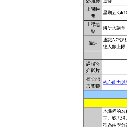
必/選修
選修
上課時
星期五3,4(10
間
上課地
海研大講堂
點
通識A7*
備註
總人數上限：
課程簡
介影片
核心能
核心能力與
力關聯
本課程的名
玉、魏志潾
程為兩學分