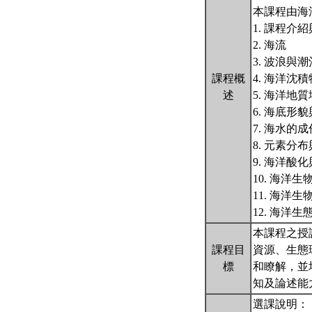
本課程由海
1. 課程
2. 海流
3. 波浪與潮
課程概
4. 海洋沈
述
5. 海洋地
6. 海底形
7. 海水的
8. 元素分
9. 海洋酸
10. 海洋
11. 海洋
12. 海洋生
本課程之授
課程目
資源、生態
標
和瞭解，並
知及論述能
選課說明：