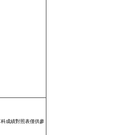
。
單科成績對照表僅供參
。