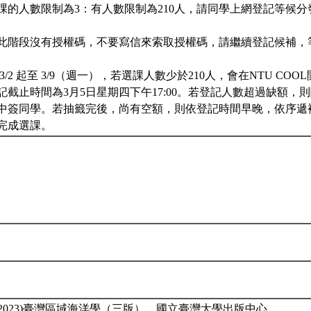
課的人數限制為3：有人數限制為210人，請同學上網登記等候分
此階段沒有授權碼，不要寫信來索取授權碼，請繼續登記候補，
3/2 起至 3/9（週一），若選課人數少於210人，會在NTU CO
記截止時間為3月5日星期四下午17:00。若登記人數超過缺額，
中簽同學。若抽籤完後，尚有空額，則依登記時間早晚，依序遞
完成選課。
(2023)臺灣區域海洋學（三版）。國立臺灣大學出版中心。