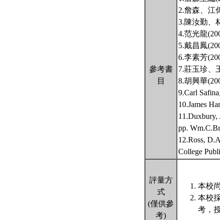
2.詹森、江
3.陳汝勤、
4.范光龍(
5.戴昌鳳(
6.李素芳(
參考書
7.莊玉珍、
目
8.胡興華(
9.Carl S
10.Jame
11.Duxbury, 
pp. Wm.C.Br
12.Ross, D.A
College Publ
評量方
本校尚
式
本校
(僅供參
考，
考)