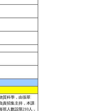
物質科學，由張翠
負責招集主持，本課
班人數設限210人，