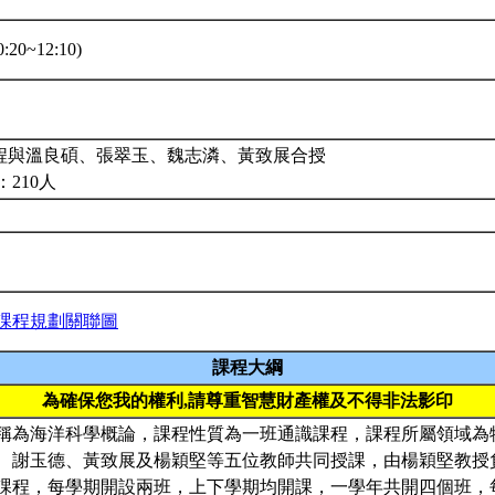
:20~12:10)
課程與溫良碩、張翠玉、魏志潾、黃致展合授
210人
課程規劃關聯圖
課程大綱
為確保您我的權利,請尊重智慧財產權及不得非法影印
稱為海洋科學概論，課程性質為一班通識課程，課程所屬領域為
、謝玉德、黃致展及楊穎堅等五位教師共同授課，由楊穎堅教授
課程，每學期開設兩班，上下學期均開課，一學年共開四個班，每