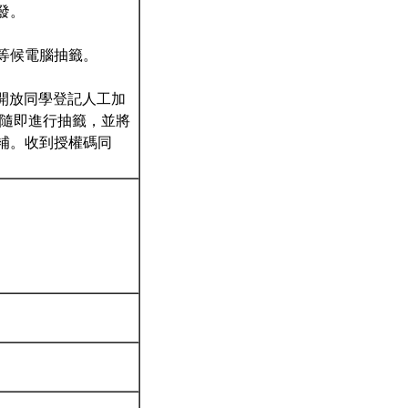
發。
等候電腦抽籤。
OL開放同學登記人工加
則隨即進行抽籤，並將
補。收到授權碼同