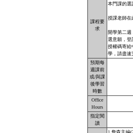
本門課的選
授課老師在
課程要
求
開學第二週 
選意願，登
授權碼寄給
學，請盡速
預期每
週課前
或/與課
後學習
時數
Office
Hours
指定閱
讀
1.詹森主編