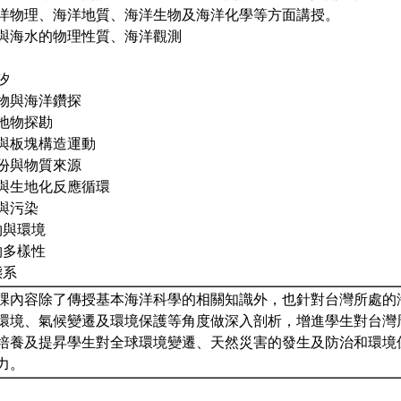
洋物理、海洋地質、海洋生物及海洋化學等方面講授。
介紹與海水的物理性質、海洋觀測
汐
積物與海洋鑽探
質地物探勘
貌與板塊構造運動
成份與物質來源
布與生地化反應循環
化與污染
生物與環境
生物多樣性
態系
課內容除了傳授基本海洋科學的相關知識外，也針對台灣所處的
環境、氣候變遷及環境保護等角度做深入剖析，增進學生對台灣
培養及提昇學生對全球環境變遷、天然災害的發生及防治和環境
力。