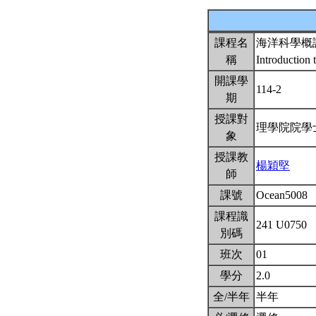
課程名
海洋科學概
稱
Introduction
開課學
114-2
期
授課對
理學院院學
象
授課教
楊穎堅
師
課號
Ocean5008
課程識
241 U0750
別碼
班次
01
學分
2.0
全/半年
半年