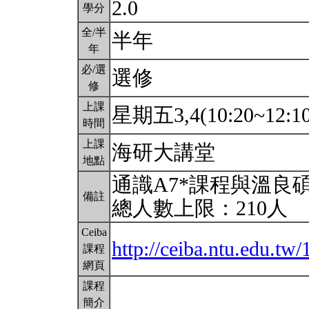
2.0
學分
全/半
半年
年
必/選
選修
修
上課
星期五3,4(10:20~12:1
時間
上課
海研大講堂
地點
通識A7*課程與溫良
備註
總人數上限：210人
Ceiba
http://ceiba.ntu.edu.t
課程
網頁
課程
簡介