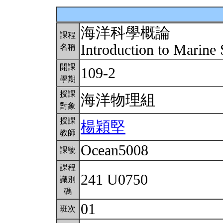
海洋科學概論
課程
Introduction to Marine
名稱
開課
109-2
學期
授課
海洋物理組
對象
授課
楊穎堅
教師
Ocean5008
課號
課程
241 U0750
識別
碼
01
班次