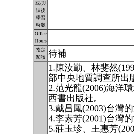
或/與
課後
學習
時數
Office
Hours
指定
待補
閱讀
1.陳汝勤、林斐然(1
部中央地質調查所出
2.范光龍(2006)
西書出版社。
3.戴昌鳳(2003)
4.李素芳(2001)
5.莊玉珍、王惠芳(2