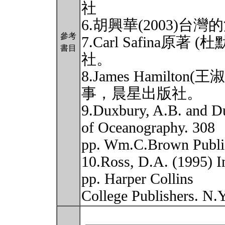
社
6.胡興華(2003)
參考
7.Carl Safina原著
書目
社。
8.James Hamilto
事，晨星出版社。
9.Duxbury, A.B. and D
of Oceanography. 308
pp. Wm.C.Brown Publi
10.Ross, D.A. (1995) I
pp. Harper Collins
College Publishers. N.