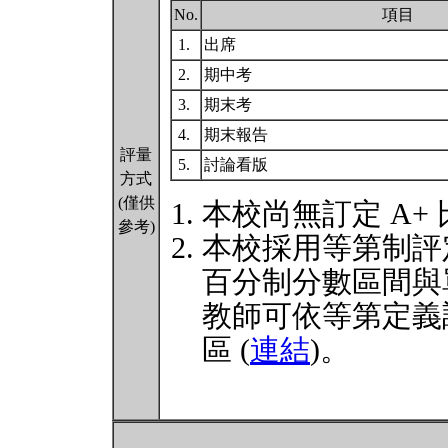
No.
項目
1.
出席
2.
期中考
3.
期末考
4.
期末報告
評量
5.
討論看版
方式
(僅供
本校尚無訂定 A+
參考)
本校採用等第制評
百分制分數區間與
教師可依等第定義
區 (
連結
)。