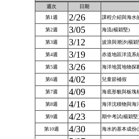
週次
日期
2/26
第1週
課程介紹與海水
3/05
第2週
海流(楊穎堅)
3/12
第3週
波浪與潮汐(楊穎
3/19
第4週
赤道地區洋流系統
3/26
第5週
海洋地質地物探勘
4/02
第6週
兒童節補假
4/09
第7週
海底形貌與板塊構
4/16
第8週
海洋沈積物與海洋
4/23
第9週
期中考試(楊穎堅
4/30
第10週
海水的基本成份(