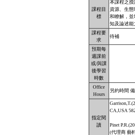
本課程之授
課程目
資源、生態
標
和瞭解，並
知及論述能
課程要
待補
求
預期每
週課前
或/與課
後學習
時數
Office
另約時間 備
Hours
Garrison,T.(
CA,USA 
指定閱
讀
Pinet P.R.(2
(代理商 藝