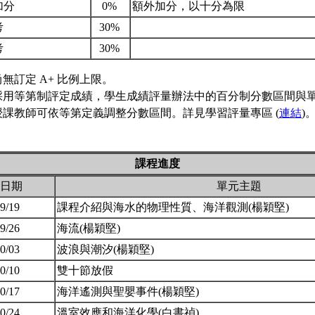
加分
0%
額外加分，以十分為限
考
30%
考
30%
無訂定 A+ 比例上限。
採用等第制評定成績，學生成績評量辦法中的百分制分數區間與
授課教師可依等第定義調整分數區間。詳見學習評量專區 (
連結
)
課程進度
日期
單元主題
09/19
課程介紹與海水的物理性質、海洋觀測(楊穎堅)
09/26
海流(楊穎堅)
10/03
波浪與潮汐(楊穎堅)
10/10
雙十節放假
10/17
海洋遙測與聖嬰事件(楊穎堅)
10/24
溫室效應和海洋化學(白書禎)