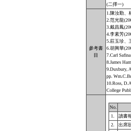
(二擇一)
1.陳汝勤
2.范光龍(
3.戴昌鳳(
4.李素芳(
5.莊玉珍、
參考書
6.胡興華(
目
7.Carl S
8.James
9.Duxbury, A
pp. Wm.C.Br
10.Ross, D.A
College Publ
No.
1.
讀書
2.
出席