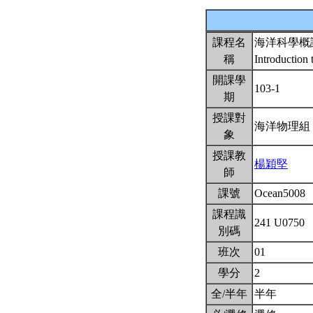
課程名
海洋科學概
稱
Introduction
開課學
103-1
期
授課對
海洋物理
象
授課教
楊穎堅
師
課號
Ocean5008
課程識
241 U0750
別碼
班次
01
學分
2
全/半年
半年