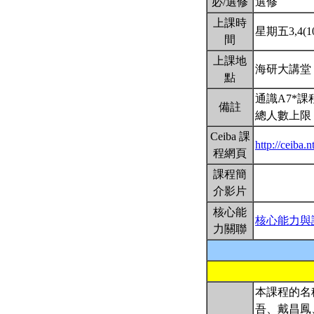
必/選修
選修
上課時
星期五3,4(10
間
上課地
海研大講堂
點
通識A7*
備註
總人數上限：
Ceiba 課
http://ceiba
程網頁
課程簡
介影片
核心能
核心能力與
力關聯
本課程的名
吾、戴昌鳳