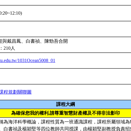
:20~12:10)
課程與戴昌鳳、白書禎、陳勁吾合開
210人
.ntu.edu.tw/1031Ocean5008_01
課程規劃關聯圖
課程大綱
為確保您我的權利,請尊重智慧財產權及不得非法影印
稱為海洋科學概論，課程性質為一班通識課程，課程所屬領域為
、白書禎及楊穎堅等四位教師共同授課，由楊穎堅副教授負責招