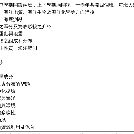
每學期開設兩班，上下學期均開課，一學年共開四個班，每班人數
、海洋地質、海洋生物及海洋化學等方面講授。
紹、海底測勘
地形之區分及海底形貌之介紹
造運動與地震
積物之組成和分布
物理性質、海洋觀測
汐
化學成分
中元素分布的型態
生地化循環
效應與海洋
生物與環境
生物多樣性
態系
生物資源利用及保育