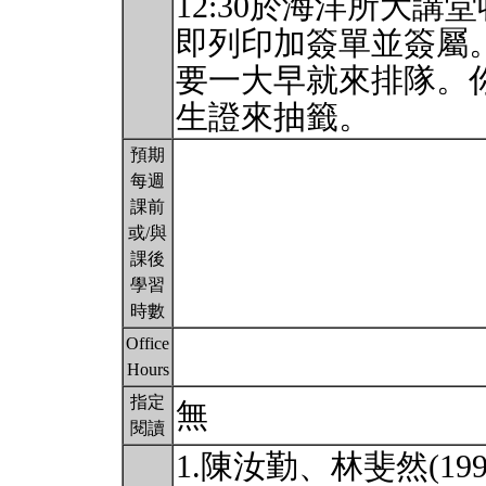
12:30於海洋所大
即列印加簽單並簽屬
要一大早就來排隊。
生證來抽籤。
預期
每週
課前
或/與
課後
學習
時數
Office
Hours
指定
無
閱讀
1.陳汝勤、林斐然(1