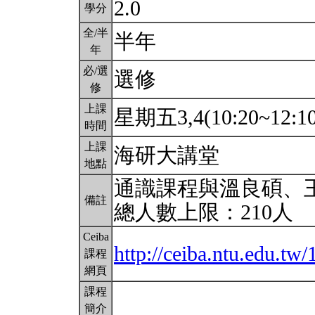
2.0
學分
全/半
半年
年
必/選
選修
修
上課
星期五3,4(10:20~12:1
時間
上課
海研大講堂
地點
通識課程與溫良碩、
備註
總人數上限：210人
Ceiba
http://ceiba.ntu.edu.t
課程
網頁
課程
簡介