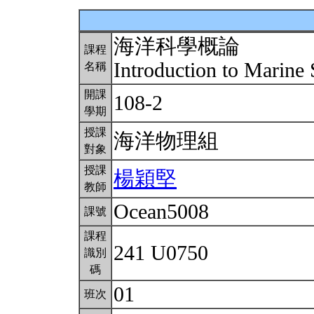
海洋科學概論
課程
Introduction to Marine
名稱
開課
108-2
學期
授課
海洋物理組
對象
授課
楊穎堅
教師
Ocean5008
課號
課程
241 U0750
識別
碼
01
班次