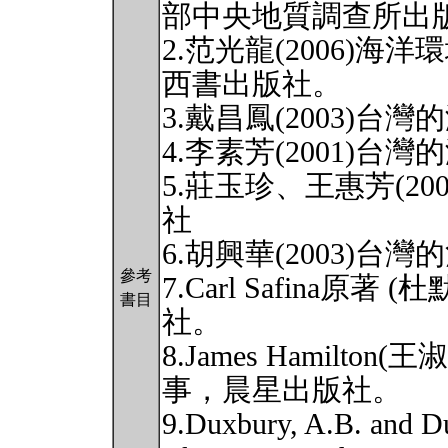
部中央地質調查所出
2.范光龍(2006)
西書出版社。
3.戴昌鳳(2003)
4.李素芳(2001)
5.莊玉珍、王惠芳(2
社
6.胡興華(2003)
參考
7.Carl Safina原著
書目
社。
8.James Hamilto
事，晨星出版社。
9.Duxbury, A.B. and D