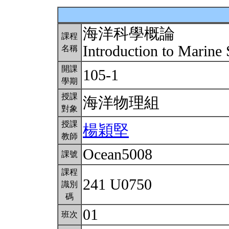
海洋科學概論
課程
Introduction to Marine
名稱
開課
105-1
學期
授課
海洋物理組
對象
授課
楊穎堅
教師
Ocean5008
課號
課程
241 U0750
識別
碼
01
班次