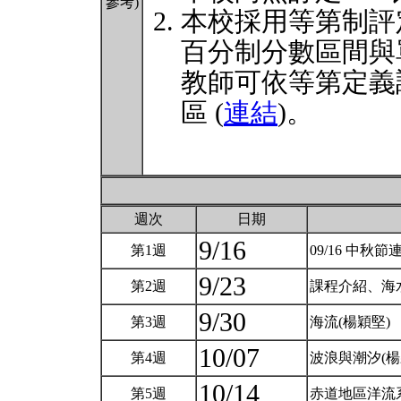
參考)
本校採用等第制評
百分制分數區間與
教師可依等第定義
區 (
連結
)。
週次
日期
9/16
第1週
09/16 中秋節
9/23
第2週
課程介紹、海
9/30
第3週
海流(楊穎堅)
10/07
第4週
波浪與潮汐(
10/14
第5週
赤道地區洋流