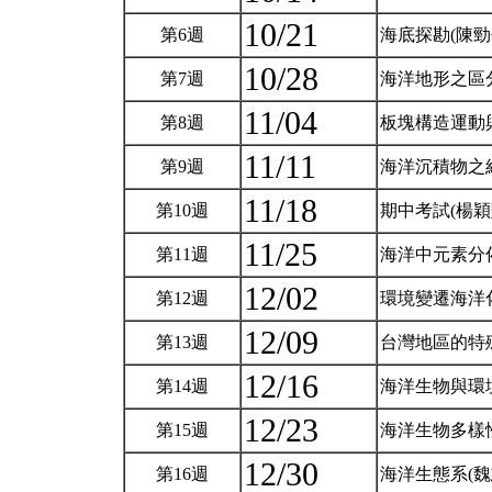
10/21
第6週
海底探勘(陳勁
10/28
第7週
海洋地形之區
11/04
第8週
板塊構造運動
11/11
第9週
海洋沉積物之
11/18
第10週
期中考試(楊穎
11/25
第11週
海洋中元素分
12/02
第12週
環境變遷海洋
12/09
第13週
台灣地區的特
12/16
第14週
海洋生物與環
12/23
第15週
海洋生物多樣
12/30
第16週
海洋生態系(魏