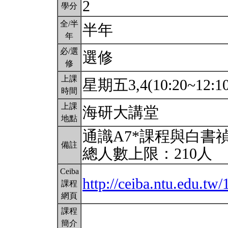
2
學分
全/半
半年
年
必/選
選修
修
上課
星期五3,4(10:20~12:1
時間
上課
海研大講堂
地點
通識A7*課程與白書
備註
總人數上限：210人
Ceiba
http://ceiba.ntu.edu.t
課程
網頁
課程
簡介