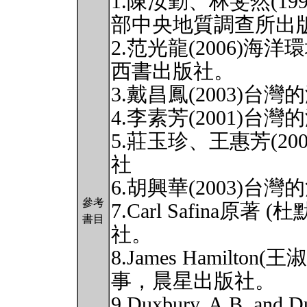
1.陳汝勤、林斐然(1
部中央地質調查所出
2.范光龍(2006)
西書出版社。
3.戴昌鳳(2003)
4.李素芳(2001)
5.莊玉珍、王惠芳(2
社
6.胡興華(2003)
參考
7.Carl Safina原著
書目
社。
8.James Hamilto
事，晨星出版社。
9.Duxbury, A.B. and D