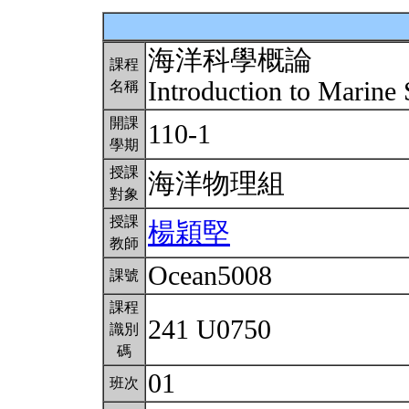
海洋科學概論
課程
Introduction to Marine
名稱
開課
110-1
學期
授課
海洋物理組
對象
授課
楊穎堅
教師
Ocean5008
課號
課程
241 U0750
識別
碼
01
班次