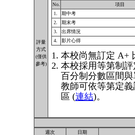
No.
項目
1.
期中考
2.
期末考
3.
出席情況
4.
影片心得
評量
方式
本校尚無訂定 A+
(僅供
本校採用等第制評
參考)
百分制分數區間與
教師可依等第定義
區 (
連結
)。
週次
日期