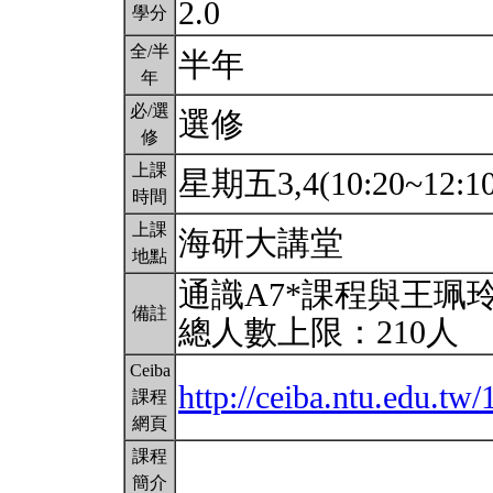
2.0
學分
全/半
半年
年
必/選
選修
修
上課
星期五3,4(10:20~12:1
時間
上課
海研大講堂
地點
通識A7*課程與王珮
備註
總人數上限：210人
Ceiba
http://ceiba.ntu.edu.t
課程
網頁
課程
簡介