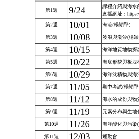
課程介紹與海水
9/24
第1週
直播網址：https://u.
10/01
第2週
海流(楊穎堅)
10/08
第3週
波浪與潮汐(楊穎
10/15
第4週
海洋地質地物探勘
10/22
第5週
海底形貌與板塊
10/29
第6週
海洋沈積物與海
11/05
第7週
期中考試(楊穎堅
11/12
第8週
海水的成份與物
11/19
第9週
元素分布與生地
11/26
第10週
海洋酸化與污染(
12/03
第11週
運動會