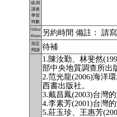
或/與
課後
學習
時數
Office
另約時間 備註： 請
Hours
指定
待補
閱讀
1.陳汝勤、林斐然(1
部中央地質調查所出
2.范光龍(2006)
西書出版社。
3.戴昌鳳(2003)
4.李素芳(2001)
5.莊玉珍、王惠芳(2