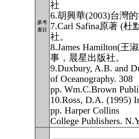
社
6.胡興華(2003)
參考
7.Carl Safina原著
書目
社。
8.James Hamilto
事，晨星出版社。
9.Duxbury, A.B. and D
of Oceanography. 308
pp. Wm.C.Brown Publi
10.Ross, D.A. (1995) I
pp. Harper Collins
College Publishers. N.