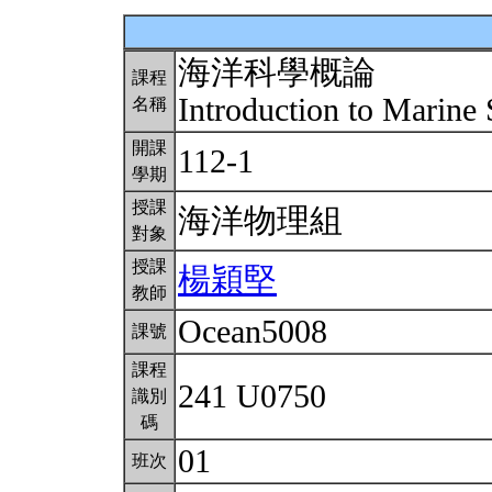
海洋科學概論
課程
Introduction to Marine
名稱
開課
112-1
學期
授課
海洋物理組
對象
授課
楊穎堅
教師
Ocean5008
課號
課程
241 U0750
識別
碼
01
班次