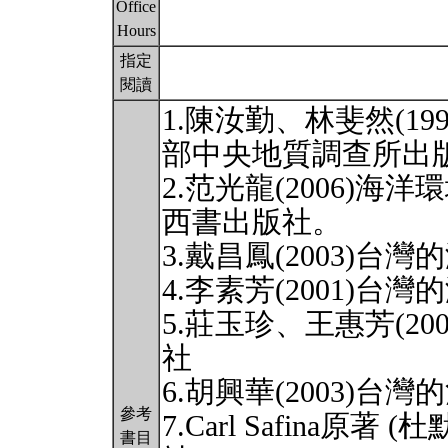
Office
Hours
指定
閱讀
1.陳汝勤、林斐然(1
部中央地質調查所出
2.范光龍(2006)
西書出版社。
3.戴昌鳳(2003)
4.李素芳(2001)
5.莊玉珍、王惠芳(2
社
6.胡興華(2003)
參考
7.Carl Safina原著
書目