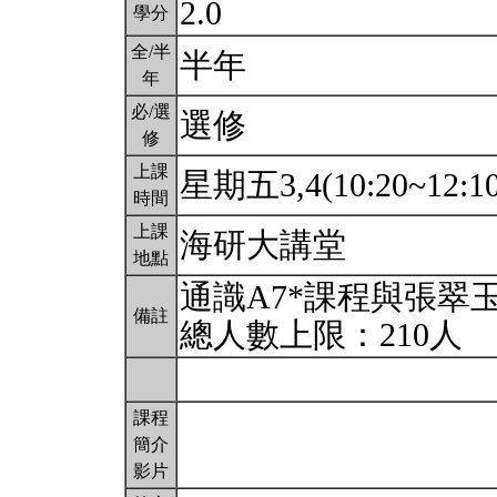
2.0
學分
全/半
半年
年
必/選
選修
修
上課
星期五3,4(10:20~12:1
時間
上課
海研大講堂
地點
通識A7*課程與張翠
備註
總人數上限：210人
課程
簡介
影片