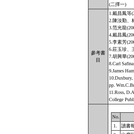
(二擇一)
1.戴昌鳳等
2.陳汝勤
3.范光龍(
4.戴昌鳳(
5.李素芳(
6.莊玉珍、
參考書
7.胡興華(
目
8.Carl S
9.James
10.Duxbury, 
pp. Wm.C.Br
11.Ross, D.A
College Publ
No.
1.
讀書