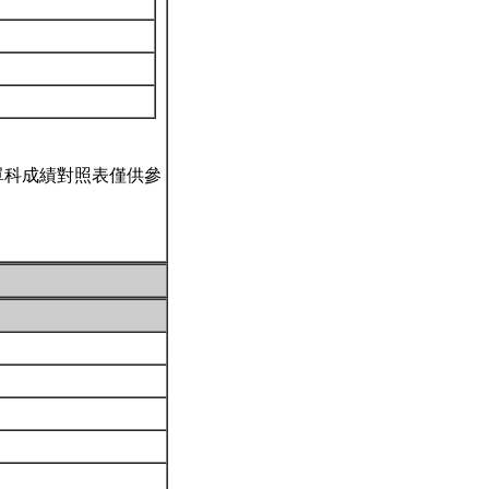
單科成績對照表僅供參
。