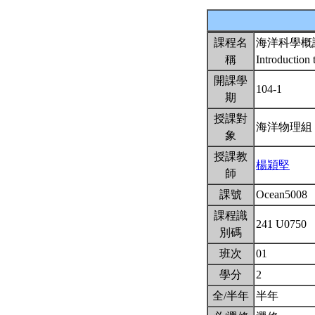
課程名
海洋科學概
稱
Introduction
開課學
104-1
期
授課對
海洋物理
象
授課教
楊穎堅
師
課號
Ocean5008
課程識
241 U0750
別碼
班次
01
學分
2
全/半年
半年