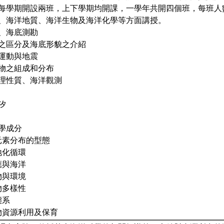
每學期開設兩班，上下學期均開課，一學年共開四個班，每班人數
、海洋地質、海洋生物及海洋化學等方面講授。
紹、海底測勘
地形之區分及海底形貌之介紹
造運動與地震
積物之組成和分布
物理性質、海洋觀測
汐
化學成分
中元素分布的型態
生地化循環
效應與海洋
生物與環境
生物多樣性
態系
生物資源利用及保育