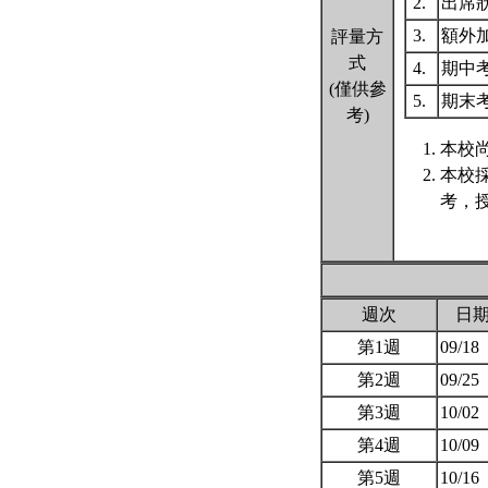
2.
出席
3.
額外
評量方
式
4.
期中
(僅供參
5.
期末
考)
本校尚
本校
考，
週次
日
第1週
09/18
第2週
09/25
第3週
10/02
第4週
10/09
第5週
10/16