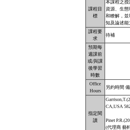
本課程之授
課程目
資源、生態
標
和瞭解，並
知及論述能
課程要
待補
求
預期每
週課前
或/與課
後學習
時數
Office
另約時間 備
Hours
Garrison,T.(
CA,USA 
指定閱
讀
Pinet P.R.(2
(代理商 藝