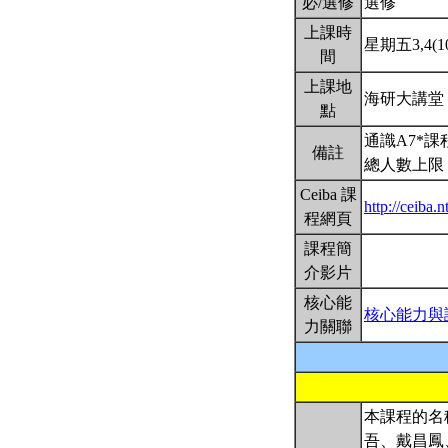
必/選修
選修
上課時
星期五3,4(10
間
上課地
海研大講堂
點
通識A7*
備註
總人數上限：
Ceiba 課
http://ceiba
程網頁
課程簡
介影片
核心能
核心能力與
力關聯
本課程的名
吾、戴昌鳳