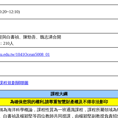
:20~12:10)
課程與白書禎、陳勁吾、魏志潾合開
210人
.ntu.edu.tw/1041Ocean5008_01
課程規劃關聯圖
課程大綱
為確保您我的權利,請尊重智慧財產權及不得非法影印
稱為海洋科學概論，課程性質為一班通識課程，課程所屬領域為
、白書禎及楊穎堅等四位教師共同授課，由楊穎堅副教授負責招