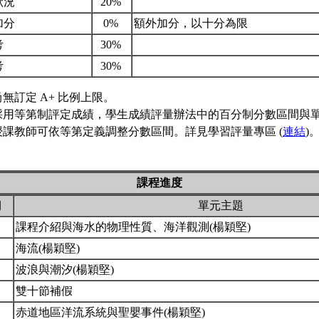
狀況
20%
加分
0%
額外加分，以十分為限
考
30%
考
30%
無訂定 A+ 比例上限。
採用等第制評定成績，學生成績評量辦法中的百分制分數區間與
授課教師可依等第定義調整分數區間。詳見學習評量專區 (
連結
)
課程進度
期
單元主題
課程介紹與海水的物理性質、海洋觀測(楊穎堅)
海流(楊穎堅)
波浪與潮汐(楊穎堅)
雙十節補假
赤道地區洋流系統與聖嬰事件(楊穎堅)