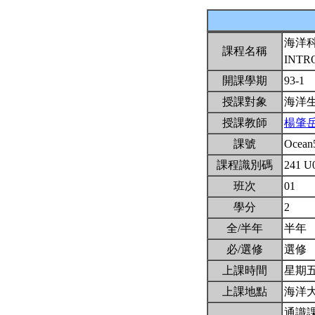
海洋
課程名稱
INTR
開課學期
93-1
授課對象
海洋
授課教師
楊肇
課號
Ocean
課程識別碼
241 U
班次
01
學分
2
全/半年
半年
必/選修
選修
上課時間
星期五5,
上課地點
海洋
通識