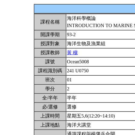
海洋科學概論
課程名稱
INTRODUCTION TO MARINE 
開課學期
93-2
授課對象
海洋生物及漁業組
授課教師
黃 穰
課號
Ocean5008
課程識別碼
241 U0750
班次
01
學分
2
全/半年
半年
必/選修
選修
上課時間
星期五5,6(12:20~14:10)
上課地點
海洋大講堂
通識課程與楊肇岳合開