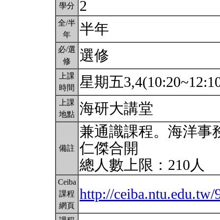
2
學分
全/半
半年
年
必/選
選修
修
上課
星期五3,4(10:20~12:1
時間
上課
海研大講堂
地點
兼通識課程。海洋事
仁傑合開
備註
總人數上限：210人
Ceiba
http://ceiba.ntu.edu.tw
課程
網頁