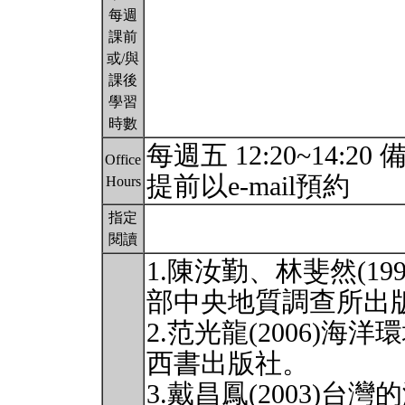
每週
課前
或/與
課後
學習
時數
每週五 12:20~14
Office
提前以e-mail預約
Hours
指定
閱讀
1.陳汝勤、林斐然(1
部中央地質調查所出
2.范光龍(2006)
西書出版社。
3.戴昌鳳(2003)