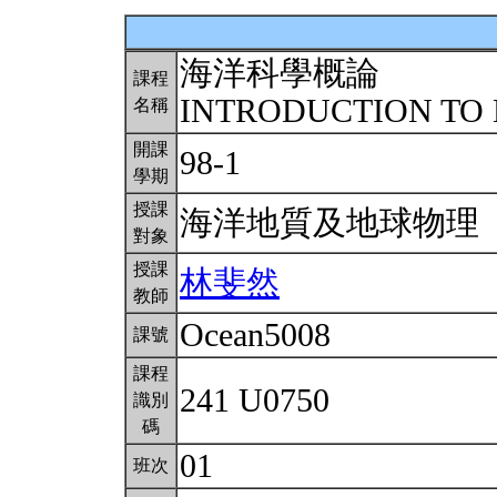
海洋科學概論
課程
INTRODUCTION TO
名稱
開課
98-1
學期
授課
海洋地質及地球物理
對象
授課
林斐然
教師
Ocean5008
課號
課程
241 U0750
識別
碼
01
班次