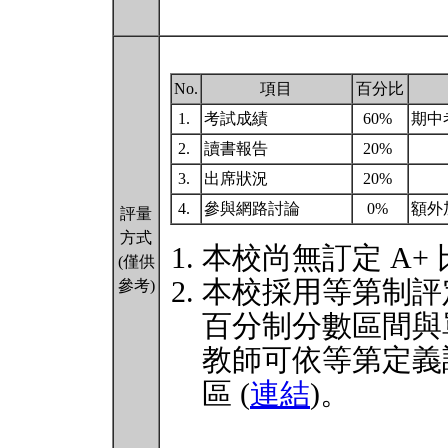
No.
項目
百分比
1.
考試成績
60%
期中
2.
讀書報告
20%
3.
出席狀況
20%
4.
參與網路討論
0%
額外
評量
方式
本校尚無訂定 A+
(僅供
本校採用等第制評
參考)
百分制分數區間與
教師可依等第定義
區 (
連結
)。