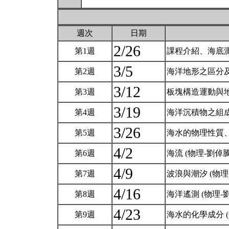
週次
日期
2/26
第1週
課程介紹、海底測
3/5
第2週
海洋地形之區分及
3/12
第3週
板塊構造運動與地
3/19
第4週
海洋沉積物之組成
3/26
第5週
海水的物理性質、
4/2
第6週
海流 (物理-劉倬
4/9
第7週
波浪與潮汐 (物理
4/16
第8週
海洋遙測 (物理-
4/23
第9週
海水的化學成分 (