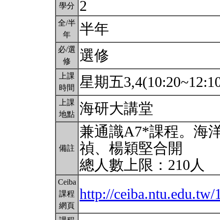
2
學分
全/半
半年
年
必/選
選修
修
上課
星期五3,4(10:20~12:1
時間
上課
海研大講堂
地點
兼通識A7*課程。海
禎、楊穎堅合開
備註
總人數上限：210人
Ceiba
http://ceiba.ntu.edu.tw
課程
網頁