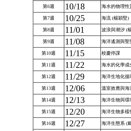
10/18
第6週
海水的物理性質
10/25
第7週
海流 (楊穎堅)
11/01
第8週
波浪與潮汐 (
11/08
第9週
海洋遙測與聖嬰
11/15
第10週
校慶停課
11/22
第11週
海水的化學成分
11/29
第12週
海洋生地化循環
12/06
第13週
溫室效應與海
12/13
第14週
海洋生物與環境
12/20
第15週
海洋生物多樣性
12/27
第16週
海洋生態系 (