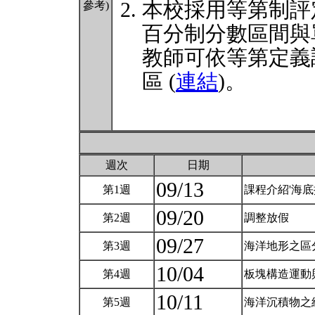
本校採用等第制評
參考)
百分制分數區間與
教師可依等第定義
區 (
連結
)。
週次
日期
09/13
第1週
課程介紹'海底
09/20
第2週
調整放假
09/27
第3週
海洋地形之區
10/04
第4週
板塊構造運動與
10/11
第5週
海洋沉積物之組