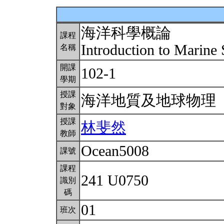
海洋科學概論
課程
Introduction to Marine
名稱
開課
102-1
學期
授課
海洋地質及地球物理
對象
授課
林斐然
教師
Ocean5008
課號
課程
241 U0750
識別
碼
01
班次