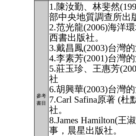
1.陳汝勤、林斐然(1
部中央地質調查所出
2.范光龍(2006)
西書出版社。
3.戴昌鳳(2003)
4.李素芳(2001)
5.莊玉珍、王惠芳(2
社
6.胡興華(2003)
參考
7.Carl Safina原著
書目
社。
8.James Hamilto
事，晨星出版社。