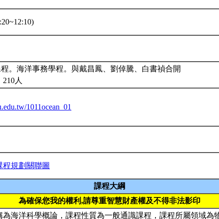
20~12:10)
*課程。海洋事務學程。與戴昌鳳、劉倬騰、白書禎合開
210人
ntu.edu.tw/1011ocean_01
課程規劃關聯圖
課程大綱
為確保您我的權利,請尊重智慧財產權及不得非法影印
稱為海洋科學概論，課程性質為一般通識課程，課程所屬領域為