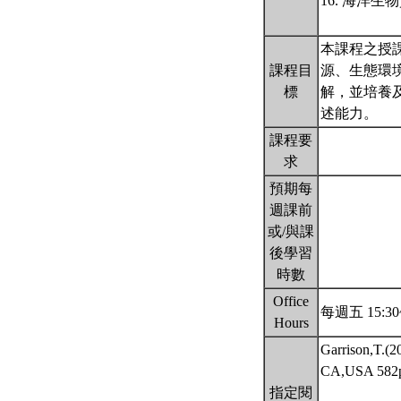
16. 海洋
本課程之授
課程目
源、生態環
標
解，並培養
述能力。
課程要
求
預期每
週課前
或/與課
後學習
時數
Office
每週五 15:30
Hours
Garrison,T.(2
CA,USA 5
指定閱