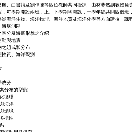
昌鳳、白書禎及劉倬騰等四位教師共同授課，由林斐然副教授負
程，每學期開設兩班，上、下學期均開課，一學年總共開四個班，
將從海洋生物、海洋物理、海洋地質及海洋化學等方面講授，課
紹、海底測勘
形之區分及海底形貌之介紹
造運動與地震
積物之組成和分布
物理性質、海洋觀測
汐
學成分
中元素分布的型態
地化循環
應與海洋
物與環境
物多樣性
態系