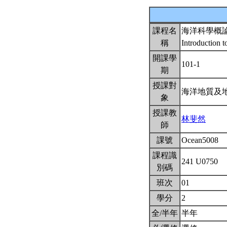
課程名
海洋科學概
稱
Introduction 
開課學
101-1
期
授課對
海洋地質及
象
授課教
林斐然
師
課號
Ocean5008
課程識
241 U0750
別碼
班次
01
學分
2
全/半年
半年