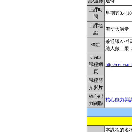
必/選修
選修
上課時
星期五3,4(10:
間
上課地
海研大講堂
點
兼通識A7
備註
總人數上限：
Ceiba
課程網
http://ceiba.
頁
課程簡
介影片
核心能
核心能力與
力關聯
本課程的名