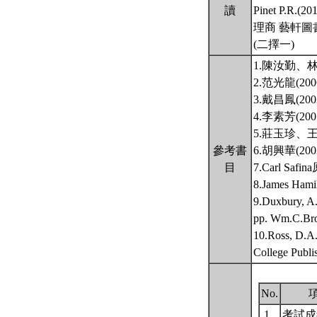
讀
Pinet P.R.(20
理商 藝軒圖
(二擇一)
1.陳汝勤、
2.范光龍(
3.戴昌鳳(
4.李素芳(
5.莊玉珍、
參考書
6.胡興華(
目
7.Carl S
8.James 
9.Duxbury, A
pp. Wm.C.Bro
10.Ross, D.A.
College Publi
No.
1.
考試