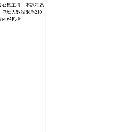
責召集主持，本課程為
每班人數設限為210
程內容包括：