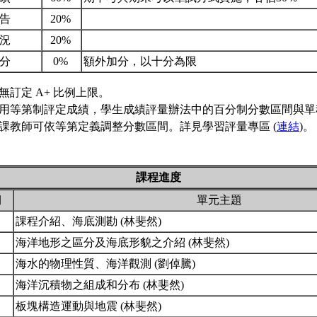
報告
20%
狀況
20%
加分
0%
額外加分，以十分為限
無訂定 A+ 比例上限。
用等第制評定成績，學生成績評量辦法中的百分制分數區間與單
課教師可依等第定義調整分數區間。詳見學習評量專區 (
連結
)。
課程進度
期
單元主題
課程介紹、海底測勘 (林斐然)
海洋地形之區分及海底形貌之介紹 (林斐然)
海水的物理性質、海洋觀測 (劉倬騰)
海洋沉積物之組成和分布 (林斐然)
板塊構造運動與地震 (林斐然)