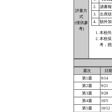
2.
讀書
評量方
3.
出席
式
4.
額外
(僅供參
考)
本校尚
本校採
考，授
週次
日
第1週
9/14
第2週
9/21
第3週
9/28
第4週
10/5
第5週
10/12